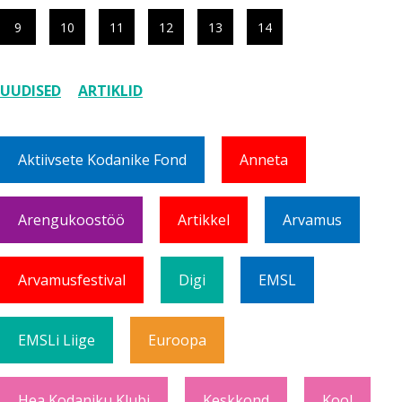
9
10
11
12
13
14
UUDISED
ARTIKLID
Aktiivsete Kodanike Fond
Anneta
Arengukoostöö
Artikkel
Arvamus
Arvamusfestival
Digi
EMSL
EMSLi Liige
Euroopa
Hea Kodaniku Klubi
Keskkond
Kool