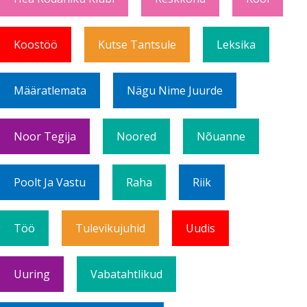
Koostöö
Kutse Tantsule
Leksika
Määratlemata
Nägu Nime Juurde
Noor Tegija
Noored
Nõuanne
Poolt Ja Vastu
Raha
Riik
Töö
Tulevikujuhid
Uudis
Uuring
Vabatahtlikud