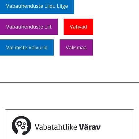
Vabaühenduste Liidu Liige
Vabaühenduste Liit
Vahvad
Valimiste Valvurid
Välismaa