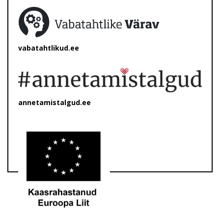
vabatahtlikud.ee
annetamistalgud.ee