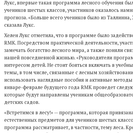
Лукс, впервые такая программа лесного обучения бы
учеников шестых классов, участников оказалось нам
прогноза. «Больше всего учеников было из Таллинна,
сказала Лукс.
Хелен Лукс отметила, что в программе было задейст
RMK. Посредством практической деятельности, учас
замечать богатство лесного мира, а также поняли свя
нашей повседневной жизнью. «Руководители прогр
интересом детей. Не стоит бояться включать в уче
темы, в том числе, связанные с лесным хозяйствован
использовать наглядные пособия и активные методы о
январе-феврале будущего года RMK проведет след
которые будут направлены ученикам общеобразоват
детских садов.
«Встретимся в лесу!» — программа, которая привязан
естественных предметов для учеников шестых классо
программа рассматривает, в частности, тему леса. К