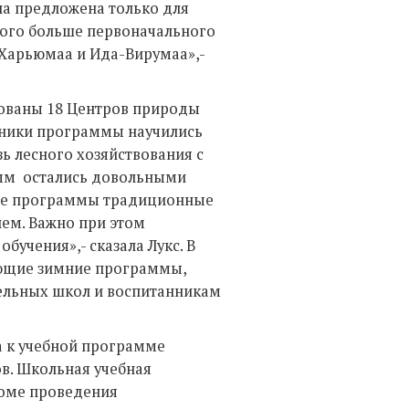
ла предложена только для
ного больше первоначального
 Харьюмаа и Ида-Вирумаа»,-
вованы 18 Центров природы
тники программы научились
зь лесного хозяйствования с
амм остались довольными
бные программы традиционные
ием. Важно при этом
бучения»,- сказала Лукс. В
ующие зимние программы,
ельных школ и воспитанникам
а к учебной программе
в. Школьная учебная
роме проведения