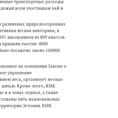
тичные транспортные расходы
едложил всем участникам чай и
м различных природоохранных
тивная лесная викторина, в
307 школьников из 809 классов.
и приняли участие 4000
 было посажено около 160000
ованное на основании Закона о
ное управление
ием леса, организует лесные
а дичью. Кроме этого, RMK
 и в зонах отдыха, а также
 созданы пять национальных
территории Эстонии. RMK