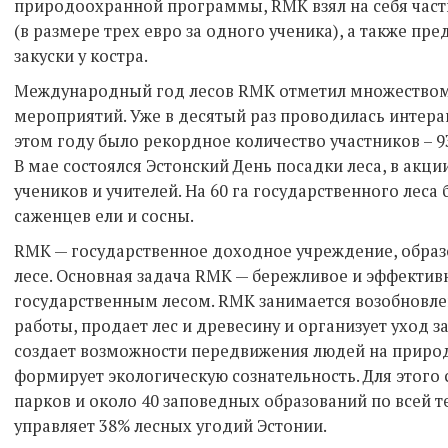
природоохранной программы, RMK взял на себя час
(в размере трех евро за одного ученика), а также пр
закуски у костра.
Международный год лесов RMK отметил множество
мероприятий. Уже в десятый раз проводилась интерак
этом году было рекордное количество участников – 9
В мае состоялся Эстонский День посадки леса, в акци
учеников и учителей. На 60 га государственного леса
саженцев ели и сосны.
RMK — государственное доходное учреждение, образ
лесе. Основная задача RMK — бережливое и эффектив
государственным лесом. RMK занимается возобновлен
работы, продает лес и древесину и организует уход з
создает возможности передвижения людей на природе
формирует экологическую сознательность. Для этого
парков и около 40 заповедных образований по всей 
управляет 38% лесных угодий Эстонии.