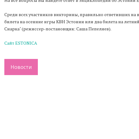
На все вопросы Вы найдете ответ в энциклопедии об Эстонии 
Среди всех участников викторины, правильно ответивших на в
билета на осенние игры КВН Эстонии или два билета на летний 
Снарка" (режиссер-постановщик: Саша Пепеляев).
Сайт ESTONICA
Новости