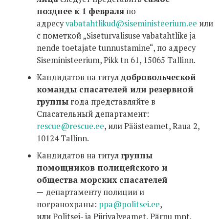
позднее к 1 февраля
по
адресу
vabatahtlikud@siseministeerium.ee
или
с пометкой „Siseturvalisuse vabatahtlike ja
nende toetajate tunnustamine“, по адресу
Siseministeerium, Pikk tn 61, 15065 Tallinn.
Кандидатов на титул
добровольческой
команды спасателей или резервной
группы
года представляйте в
Спасательный департамент:
rescue@rescue.ee
, или Päästeamet, Raua 2,
10124 Tallinn.
Кандидатов на титул
группы
помощников полицейского и
общества морских спасателей
—
департаменту полиции и
погранохраны:
ppa@politsei.ee
,
или Politsei- ja Piirivalveamet, Pärnu mnt.