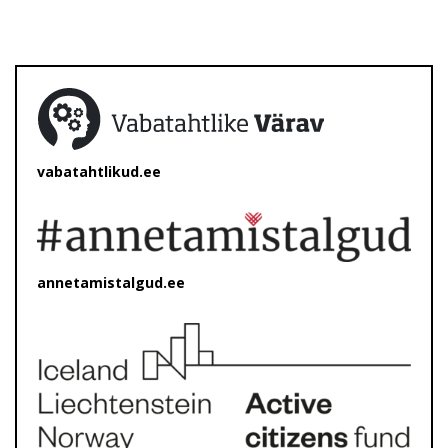
vabatahtlikud.ee
annetamistalgud.ee