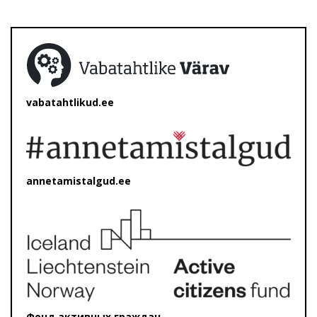
vabatahtlikud.ee
annetamistalgud.ee
Фонд активных граждан