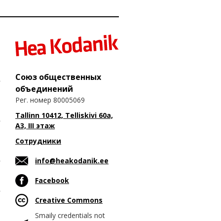
Союз общественных
объединений
Рег. номер 80005069
Tallinn 10412, Telliskivi 60a,
A3, III этаж
Сотрудники
info@heakodanik.ee
Facebook
Creative Commons
Smaily credentials not