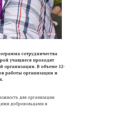
Фото:
рограмма сотрудничества
орой учащиеся проходят
й организации.
В объеме 12-
ов работы организации и
я.
можность для организации
щими добровольцами и