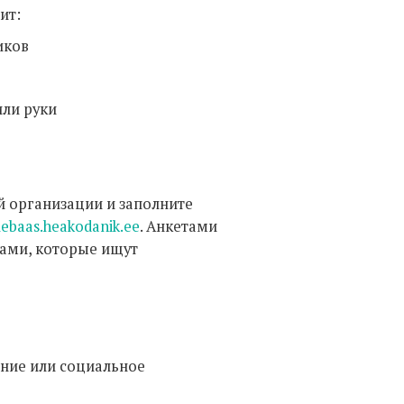
ит:
иков
или руки
й организации и заполните
ebaas.heakodanik.ee
. Анкетами
ами, которые ищут
ние или социальное