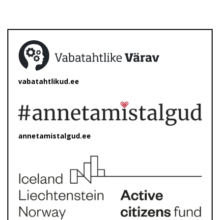
vabatahtlikud.ee
annetamistalgud.ee