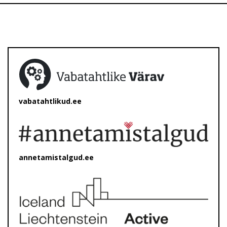
vabatahtlikud.ee
annetamistalgud.ee