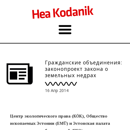
Гражданские объединения:
законопроект закона о
земельных недрах
нуждается в основательной
дискуссии
16 Апр 2014
Центр экологического права (KÕK), Общество
ископаемых Эстонии (EMÜ) и Эстонская палата