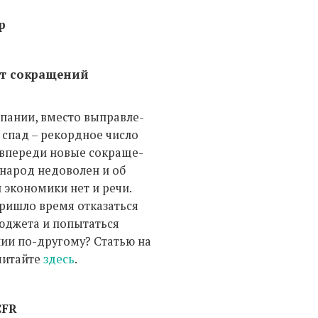
р
ит сокращений
спании, вместо выправле-
 спад – рекордное число
 впереди новые сокраще-
 народ недоволен и об
 экономики нет и речи.
ришло время отказаться
бюджета и попытаться
ии по-другому? Статью на
читайте
здесь
.
CFR