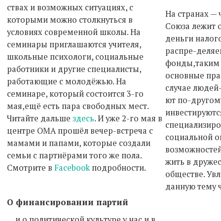
ствах и возможных ситуациях, с
На странах —
которыми можно столкнуться в
Союза лежит 
условиях современной школы. На
деньги налог
семинары приглашаются учителя,
распре-деляе
школьные психологи, социальные
фонды,таким 
работники и другие специалисты,
основные прав
работающие с молодёжью. На
случае людей
семинаре, который состоится 3-го
ют по-другому
мая,ещё есть пара свободных мест.
инвестируютс
Читайте дальше
здесь
. И уже 2-го мая в
специализир
центре ОМА прошёл вечер-встреча с
социальной оп
мамами и папами, которые создали
возможностей
семьи с партнёрами того же пола.
жить в друже
Смотрите в
Facebook
подробности.
обществе. Ув
данную тему 
О финансировании партий
… и о политической культуре у нас и в