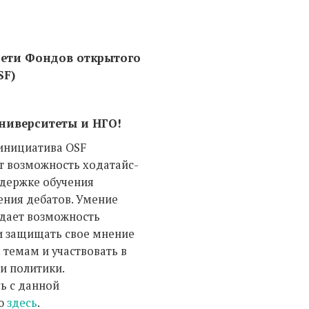
сети Фондов открытого
SF)
ниверситеты и НГО!
инициатива OSF
т возможность ходатайс-
ддержке обучения
ения дебатов. Умение
 дает возможность
и защищать свое мнение
 темам и участвовать в
 политики.
ь с данной
ю
здесь
.