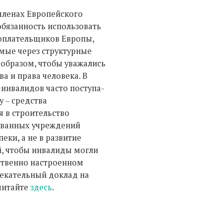
 членах Европейского
обязанность использовать
оплательщиков Европы,
мые через структурные
образом, чтобы уважались
а и права человека. В
-инвалидов часто поступа-
 – средства
я в строительство
ованных учреждений
еки, а не в развитие
, чтобы инвалиды могли
ственно настроенном
лекательный доклад на
читайте
здесь
.