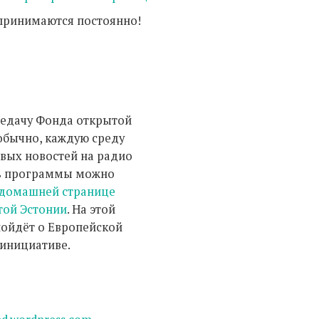
принимаются постоянно!
редачу Фонда открытой
 обычно, каждую среду
овых новостей на радио
сь программы можно
домашней странице
той Эстонии
. На этой
пойдёт о Европейской
инициативе.