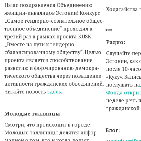
Наши поздравления Объединению
Ходатайства 
женщин-инвалидов Эстонии! Конкурс
„Самое гендерно-сознательное общес-
твенное объединение“ проходил в
***
третий раз в рамках проекта KÜSK
Радио:
„Вместе на пути к гендерно
сбалансированному обществу“. Целью
Слушайте пе
проекта является способствование
Эстонии, как
развитию и формированию демокра-
после 10-час
тического общества через повышение
«Куку». Запи
активности гражданских объединений.
послушать на
Читайте новость
здесь
.
Фонда откры
неделе речь 
гражданской 
Молодые таллинцы
Смотри, что происходит в городе!
Блог:
Молодые таллиннцы делятся инфор-
мацией о том, что и когда делает