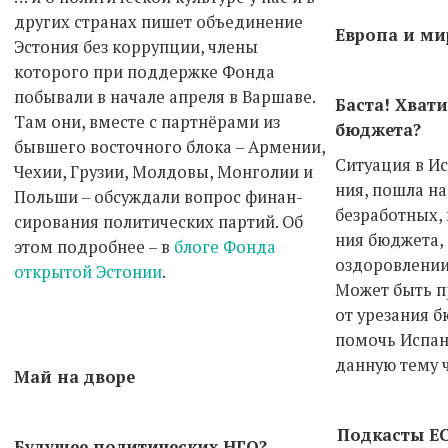
других странах пишет объединение
Европа и ми
Эстония без коррупции, члены
которого при поддержке Фонда
побывали в начале апреля в Варшаве.
Баста! Хват
Там они, вместе с партнёрами из
бюджета?
бывшего восточного блока – Армении,
Ситуация в И
Чехии, Грузии, Молдовы, Монголии и
ния, пошла на
Польши – обсуждали вопрос финан-
безработных,
сирования политических партий. Об
ния бюджета,
этом подробнее – в
блоге Фонда
оздоровлении
открытой Эстонии
.
Может быть п
от урезания 
помочь Испан
данную тему 
Май на дворе
Подкасты E
Будущее политических НГО?