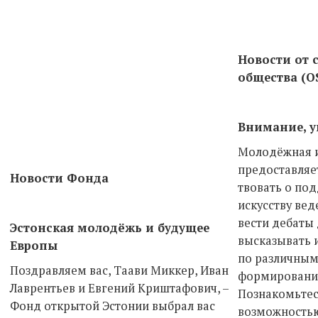
Новости от 
общества (O
Внимание, у
Молодёжная 
предоставляе
Новости Фонда
твовать о по
искусству вед
вести дебаты
Эстонская молодёжь и будущее
высказывать 
Европы
по различным
Поздравляем вас, Таави Миккер, Иван
формировании
Лаврентьев и Евгений Криштафович, –
Познакомьтес
Фонд открытой Эстонии выбрал вас
возможность