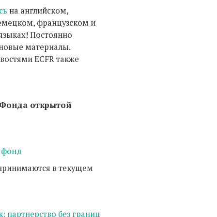
сь
на английском,
емецком, французском и
языках! Постоянно
новые материалы.
овостями ECFR также
Фонда открытой
 фонд
принимаются в текущем
к: партнерство без границ