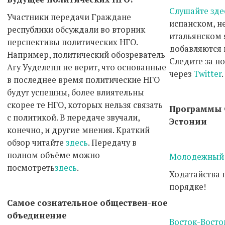
Слушайте зде
Участники передачи Граждане
испанском, н
республики обсуждали во вторник
итальянском 
перспективы политических НГО.
добавляются 
Например, политический обозреватель
Следите за н
Агу Ууделепп не верит, что основанные
через
Twitter
.
в последнее время политические НГО
будут успешны, более влиятельны
скорее те НГО, которых нельзя связать
Программы 
с политикой. В передаче звучали,
Эстонии
конечно, и другие мнения. Краткий
обзор читайте
здесь
. Передачу в
полном объёме можно
Молодежный
посмотреть
здесь
.
Ходатайства 
порядке!
Самое сознательное обществен-ное
объединение
Восток-Восто