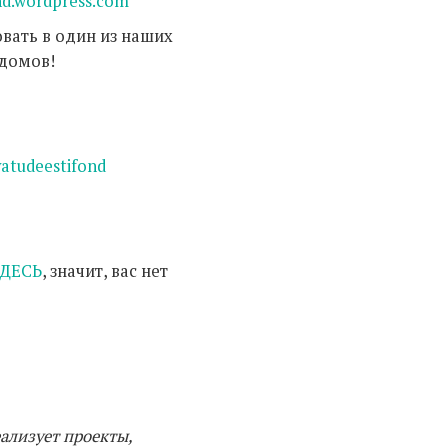
nd.wordpress.com
вать в один из наших
домов!
vatudeestifond
ЗДЕСЬ
, значит, вас нет
ализует проекты,