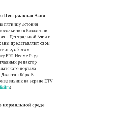
ия Центральная Азия
ю пятницу Эстония
посольство в Казахстане.
ция в Центральной Азии и
траны представляют свои
гионе, об этом
ту ERR Нееме Рауд
 главный редактор
зиатского портала
t
Джастин Бёрк. В
недельник на экране ETV
lisilm
!
в нормальной среде