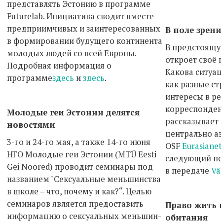
представлять Эстонию в программе
Futurelab. Инициатива сводит вместе
предприимчивых и заинтересованных
В поле зрен
в формировании будущего континента
В предстоящу
молодых людей со всей Европы.
откроет своё 
Подробная информация о
Какова ситуа
программе
здесь
и
здесь
.
как разные с
интересы в ре
корреспонден
Молодые геи Эстонии делятся
рассказывает
новостями
центрально а
3-го и 24-го мая, а также 14-го июня
OSF
Eurasiane
НГО Молодые геи Эстонии (MTÜ Eesti
следующий по
Gei Noored) проводит семинары под
в передаче
Vä
названием "Сексуальные меньшинства
в школе – что, почему и как?“. Целью
семинаров является предоставить
Право жить 
информацию о сексуальных меньшин-
обитания