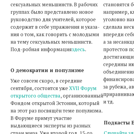
сексуальных меньшинств. В рабочих
становятся 
группах было представлено новое
например, к
руководство для учителей, которое
уголовно на
содержит в себе упражнения и указа-
сделала неск
ния о том, как говорить с молодыми
впереди себ
на тему сексуальных меньшинств.
а за несанк
Под-робная информация
здесь
.
протестов п
достигающие
середины ию
О демократии и популизме
объединени
финансирова
Уже совсем скоро, в середине
за рубежа, а
сентября, состоится уже
XVII Форум
приравниваю
открытого общества
, организованный
и тд.
Фондом открытой Эстонии, который
на этот раз посвящён теме популизма.
В Форуме примут участие
Подкасты 
выдающиеся эксперты из разных
стран мира. Уже второй год, 15-го
Слушайте зд