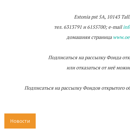
Estonia pst 5A, 10143 Tall
тел. 6313791 и 6155700; e-mail
in
домашняя страница
www.oef
Подписаться на рассылку Фонда от
или отказаться от неё можн
Подписаться на рассылку Фондов открытого 
Новости