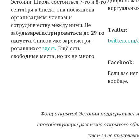
Добро пожал
Эстонии. Школа состоиться 7-го и 8-го
виртуальны
сентября в Янеда, она посвящёна
организациям-членам и
сотрудничеству между ними. Не
Twitter:
забудь
зарегистрироваться
до
29-го
августа
. Список уже зарегистри-
twitter.com/
ровавшихся
здесь
. Ещё есть
свободные места, но их не много.
Facebook:
Если вас не
вообще.
Фонд открытой Эстонии поддерживает и 
способствующие развитию открытого обще
так и за ее пределам