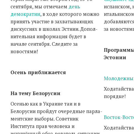
сентября, мы отмечаем
день
испанском, 
демократии
, в ходе которого можно
итальянском
принять участие в захватывающих
добавляются
дискуссиях в школах Эстнии. Допол-
за новостям
нительная информация будет в
начале сентября. Следите за
Программы
новостями!
Эстонии
Осень приближается
Молодежны
Ходатайств
На тему Белорусии
порядке!
Осенью как в Украине таи и в
Белорусии пройдут очередные парла-
Восток-Вост
ментские выборы. Советник
Института прав человека и
Ходатайства
искушённый обоз-реватель ситуации