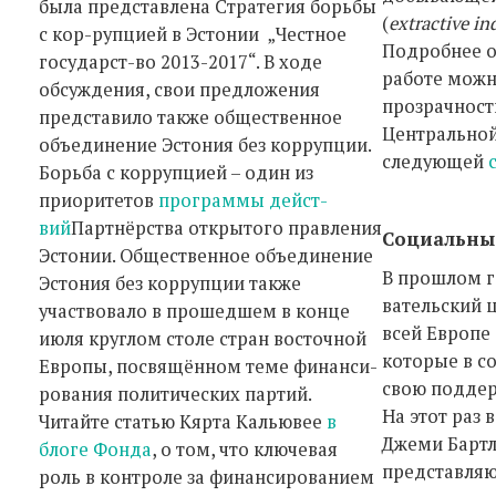
была представлена Стратегия борьбы
(
extractive in
с кор-рупцией в Эстонии „Честное
Подробнее о
государст-во 2013-2017“. В ходе
работе можн
обсуждения, свои предложения
прозрачност
представило также общественное
Центральной
объединение Эстония без коррупции.
следующей
Борьба с коррупцией – один из
приоритетов
программы дейст-
вий
Партнёрства открытого правления
Социальны
Эстонии. Общественное объединение
В прошлом г
Эстония без коррупции также
вательский 
участвовало в прошедшем в конце
всей Европе 
июля круглом столе стран восточной
которые в с
Европы, посвящённом теме финанси-
свою поддер
рования политических партий.
На этот раз 
Читайте статью Кярта Кальювее
в
Джеми Бартл
блоге Фонда
, о том, что ключевая
представляю
роль в контроле за финансированием