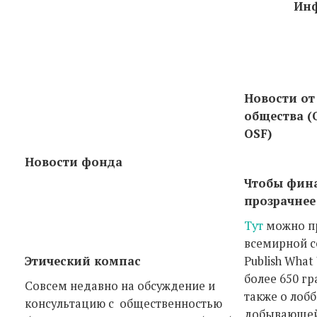
Инф
Новости от
общества (O
OSF)
Новости фонда
Чтобы фина
прозрачнее
Тут
можно пр
всемирной с
Этический компас
Publish What
более 650 г
Совсем недавно на обсуждение и
также о лоб
консультацию с общественностью
добывающей