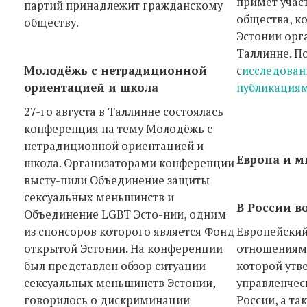
примет учас
партий принадлежит гражданскому
общества, к
обществу.
Эстонии орга
Таллинне. П
Молодёжь с нетрадиционной
с
исследова
ориентацией и школа
публикация
27-го августа в Таллинне состоялась
конференция на тему Молодёжь с
нетрадиционной ориентацией и
Европа и м
школа. Организаторами конференции
высту-пили Объединение защиты
сексуальных меньшинств и
В России в
Объединение LGBT Эсто-нии, одним
из спонсоров которого является Фонд
Европейски
открытой Эстонии. На конференции
отношениям 
был представлен обзор ситуации
которой утв
сексуальных меньшинств Эстонии,
управленчес
говорилось о дискриминации
России, а та