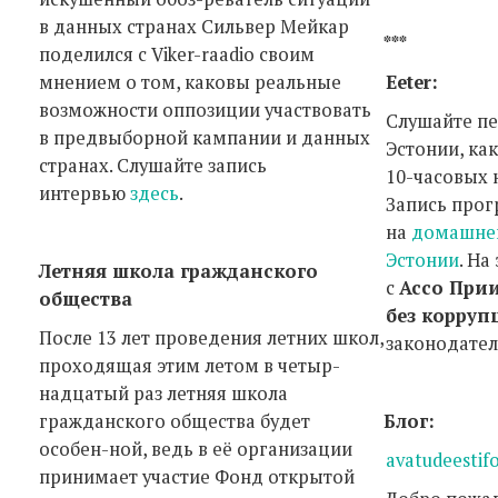
в данных странах Сильвер Мейкар
***
поделился с Viker-raadio своим
мнением о том, каковы реальные
Eeter:
возможности оппозиции участвовать
Слушайте п
в предвыборной кампании и данных
Эстонии, ка
странах. Слушайте запись
10-часовых 
интервью
здесь
.
Запись про
на
домашней
Эстонии
. Н
Летняя школа гражданского
с
Ассо При
общества
без корруп
После 13 лет проведения летних школ,
законодател
проходящая этим летом в четыр-
надцатый раз летняя школа
гражданского общества будет
Блог:
особен-ной, ведь в её организации
avatudeestif
принимает участие Фонд открытой