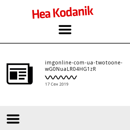
imgonline-com-ua-twotoone-
wG0NuaLR04HG1zR
17 Сен 2019