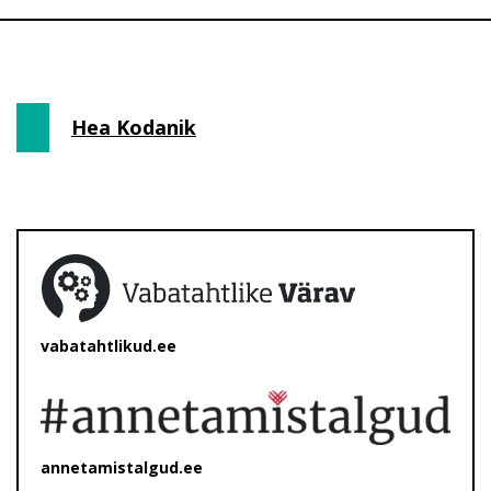
Hea Kodanik
vabatahtlikud.ee
annetamistalgud.ee