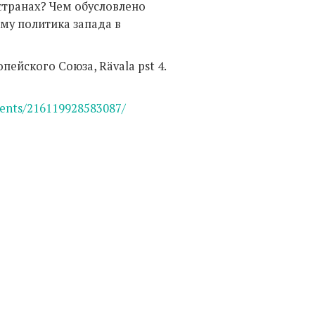
странах? Чем обусловлено
му политика запада в
пейского Союза, Rävala pst 4.
vents/216119928583087/