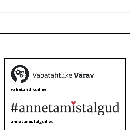
vabatahtlikud.ee
annetamistalgud.ee