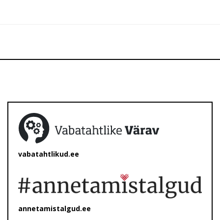
vabatahtlikud.ee
annetamistalgud.ee