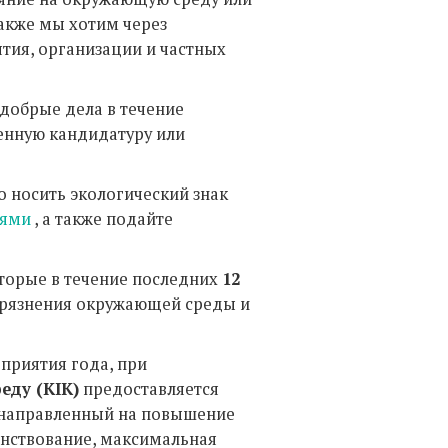
акже мы хотим через
тия, организации и частных
 добрые дела в течение
венную кандидатуру или
 носить экологический знак
иями
, а также подайте
оторые в течение последних
12
грязнения окружающей среды и
приятия года, при
ду (KIK)
предоставляется
 направленный на повышение
енствование, максимальная