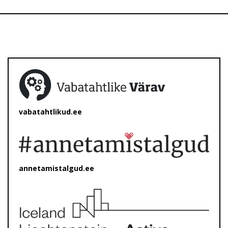
vabatahtlikud.ee
annetamistalgud.ee