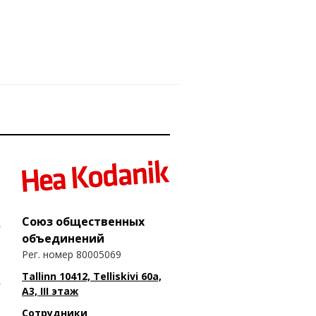
Союз общественных
объединений
Рег. номер 80005069
Tallinn 10412, Telliskivi 60a,
A3, III этаж
Сотрудники