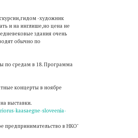
кскурсии,гидом -художник
ать и на инглише,но цена не
редневековые здания очень
 водят обычно по
ы по средам в 18. Программа
латные концерты в ноябре
 на выставки.
riorus-kaasaegne-sloveenia-
ое предпринимательство в НКО"