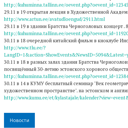
http://kuhuminna.tallinn.ee/oevent.php?oevent_id=1234
29.11 в 19 открытая лекция в Художественной Акаде
http://www.artun.ee/avatudloengud/2911.html
29.11 в 19 в здании Братства Черноголовых концерт . 
http://kuhuminna.tallinn.ee/oevent.php?oevent_id=1192
30.11 в 18 очередной китайский фильм в кноклубе Ин
http://www.tlu.ee/?
LangID=1&action=ShowEvents&NewsID=5094&Latest=y
30.11 в 18 в разных залах здания Братства Черногол
посвящённый 30-летию эстонского хорового общест
http://kuhuminna.tallinn.ee/oevent.php?oevent_id=1238
30.11 в 14 в КУМУ бесплатный семинар "Век геометри
художественном пространстве". на эстонском и англи
http://www.kumu.ee/et/kylastajale/kalender?view=event
Новости