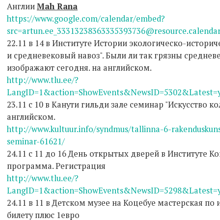
Англии
Mah Rana
https://www.google.com/calendar/embed?
src=artun.ee_33313238363335393736@resource.calend
22.11 в 14 в Институте Истории экологическо-истори
и средневековый навоз". Были ли так грязны среднев
изображают сегодня. на английском.
http://www.tlu.ee/?
LangID=1&action=ShowEvents&NewsID=5302&Latest=y
23.11 с 10 в Канути гильди зале семинар "Искусство к
английском.
http://www.kultuur.info/syndmus/tallinna-6-rakenduskuns
seminar-61621/
24.11 с 11 до 16 День открытых дверей в Институте К
программа. Регистрация
http://www.tlu.ee/?
LangID=1&action=ShowEvents&NewsID=5298&Latest=y
24.11 в 11 в Детском музее на Коцебуе мастерская по
билету плюс 1евро