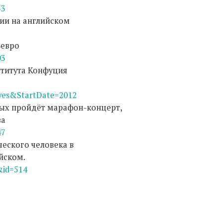
53
мии на английском
8евро
03
ститута Конфуция
es&StartDate=2012
овых пройдёт марафон-концерт,
ва
47
ческого человека в
йском.
&id=514