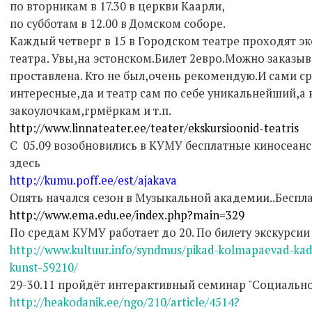
по вторникам в 17.30 в церкви Каарли,
по субботам в 12.00 в Домском соборе.
Каждый четверг в 15 в Городском театре проходят э
театра. Увы,на эстонском.Билет 2евро.Можно заказыв
проставлена. Кто не был,очень рекомендую.И сами с
интересные,да и театр сам по себе уникальнейший,а
закоулочкам,грмёркам и т.п.
http://www.linnateater.ee/teater/ekskursioonid-teatris
С 05.09 возобновились в КУМУ бесплатные киносеанс
здесь
http://kumu.poff.ee/est/ajakava
Опять начался сезон в Музыкальной академии..Бесп
http://www.ema.edu.ee/index.php?main=329
По средам КУМУ работает до 20. По билету экскурсии
http://www.kultuur.info/syndmus/pikad-kolmapaevad-kad
kunst-59210/
29-30.11 пройдёт интерактивный семинар "Социальн
http://heakodanik.ee/ngo/210/article/4514?