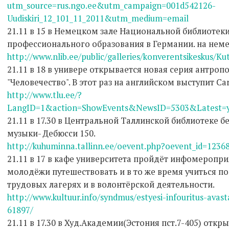
utm_source=rus.ngo.ee&utm_campaign=001d542126-
Uudiskiri_12_101_11_2011&utm_medium=email
21.11 в 15 в Немецком зале Национальной библиотек
профессионального образования в Германии. на нем
http://www.nlib.ee/public/galleries/konverentsikeskus/Ku
21.11 в 18 в универе открывается новая серия антро
"Человечество". В этот раз на английском выступит Car
http://www.tlu.ee/?
LangID=1&action=ShowEvents&NewsID=5303&Latest=y
21.11 в 17.30 в Центральной Таллинской библиотеке 
музыки- Дебюсси 150.
http://kuhuminna.tallinn.ee/oevent.php?oevent_id=1236
21.11 в 17 в кафе университета пройдёт инфомеропр
молодёжи путешествовать и в то же время учиться по
трудовых лагерях и в волонтёрской деятельности.
http://www.kultuur.info/syndmus/estyesi-infouritus-avas
61897/
21.11 в 17.30 в Худ.Академии(Эстония пст.7-405) откр