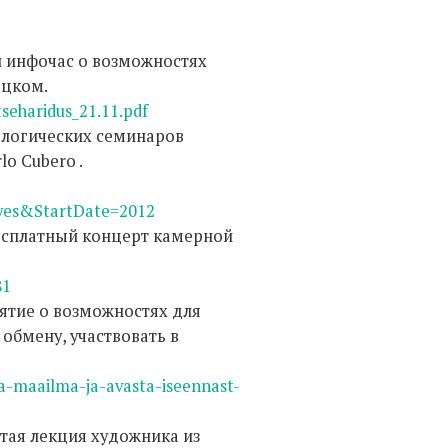
и инфочас о возможностях
ецком.
tseharidus_21.11.pdf
пологических семинаров
lo Cubero .
es&StartDate=2012
бесплатный концерт камерной
81
иятие о возможностях для
 обмену, участвовать в
ta-maailma-ja-avasta-iseennast-
ытая лекция художника из