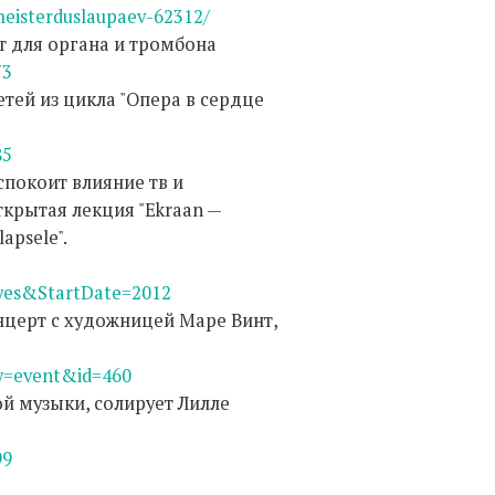
meisterduslaupaev-62312/
т для органа и тромбона
73
етей из цикла "Опера в сердце
85
спокоит влияние тв и
крытая лекция "Ekraan —
lapsele".
es&StartDate=2012
онцерт с художницей Маре Винт,
ew=event&id=460
ой музыки, солирует Лилле
99