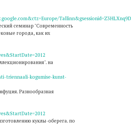
ar.google.com&ctz=Europe/Tallinn&gsessionid=Z3HLXnq
ческий семинар "Современность
ековые города, как их
es&StartDate=2012
оллекционирования". на
ti-triennaali-kogumise-kunst-
онфуция. Разнообразная
es&StartDate=2012
 изготовлению куклы-оберега. по