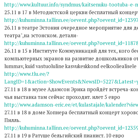
http://www.kultuur.info/syndmus/kaitsenuku-tootuba-e-
25.11 в 17 в Методистской церкви бесплатный концер
http://kuhuminna.tallinn.ee/oevent.php?oevent_id=1239
26.11 в театре Эстония очередное мероприятие для д
театра",на эстонском. детали-
http://kuhuminna.tallinn.ee/oevent.php?oevent_id=1187
26.11 в 15 в Институте Коммуникаций для тех, кого бе
компьютерных экранов на развитие дошкольников от
lummav, kuid vastuoluline kasvukeskkond eelkooliealisele 
http://www.tlu.ee/?
LangID=1&action=ShowEvents&NewsID=5227&Latest=y
27.11 в 18 в музее Адамсон Эрика пройдёт встреча-к
чья выставка там сейчас проходит. илет 5 евро
http://www.adamson-eric.ee/et/kulastajale/kalender?vi
27.11 в 18 в доме Хопнера бесплатный концерт хоров
Пилль.
http://kuhuminna.tallinn.ee/oevent.php?oevent_id=1235
27.11 в 19 в Ратуше бельгийский пианист. 10 евро