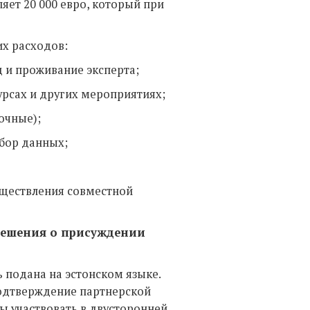
яет 20 000 евро, который при
их расходов:
 и проживание эксперта;
урсах и других мероприятиях;
очные);
сбор данных;
уществления совместной
решения о присуждении
 подана на эстонском языке.
подтверждение партнерской
ы участвовать в двусторонней