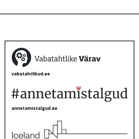
vabatahtlikud.ee
annetamistalgud.ee