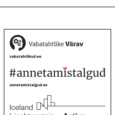
vabatahtlikud.ee
annetamistalgud.ee