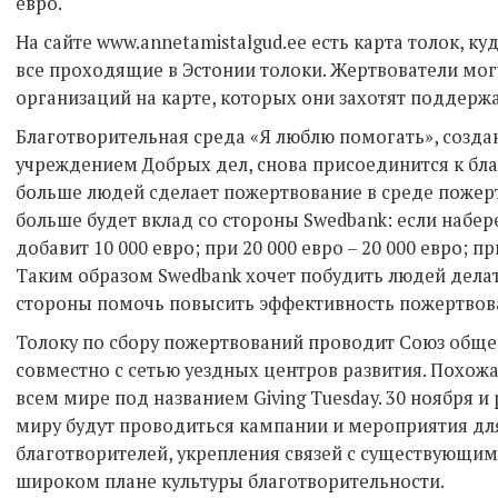
евро.
На сайте www.annetamistalgud.ee есть карта толок, ку
все проходящие в Эстонии толоки. Жертвователи мог
организаций на карте, которых они захотят поддерж
Благотворительная среда «Я люблю помогать», созд
учреждением Добрых дел, снова присоединится к бла
больше людей сделает пожертвование в среде пожерт
больше будет вклад со стороны Swedbank: если набере
добавит 10 000 евро; при 20 000 евро – 20 000 евро; при
Таким образом Swedbank хочет побудить людей делат
стороны помочь повысить эффективность пожертвов
Толоку по сбору пожертвований проводит Союз общ
совместно с сетью уездных центров развития. Похож
всем мире под названием Giving Tuesday. 30 ноября и
миру будут проводиться кампании и мероприятия дл
благотворителей, укрепления связей с существующими
широком плане культуры благотворительности.