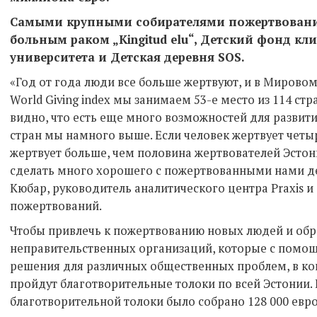
Самыми крупными собирателями пожертвован
больным раком
„Kingitud elu“,
Детский фонд кли
университета и
Детская деревня
SOS
.
«Год от года люди все больше жертвуют, и в Мирово
World Giving index мы занимаем 53-е место из 114 стр
видно, что есть еще много возможностей для развити
стран мы намного выше. Если человек жертвует четыр
жертвует больше, чем половина жертвователей Эсто
сделать много хорошего с пожертвованными нами де
Кюбар, руководитель аналитического центра Praxis и
пожертвований.
Чтобы привлечь к пожертвованию новых людей и обр
неправительственных организаций, которые с помо
решения для различных общественных проблем, в кон
пройдут благотворительные толоки по всей Эстонии. 
благотворительной толоки было собрано 128 000 евро