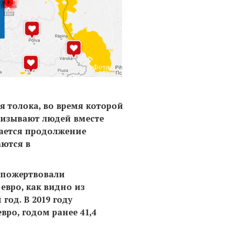
Фото:
я толока, во время которой
ризывают людей вместе
ается продолжение
аются в
у пожертвовали
вро, как видно из
од. В 2019 году
ро, годом ранее 41,4