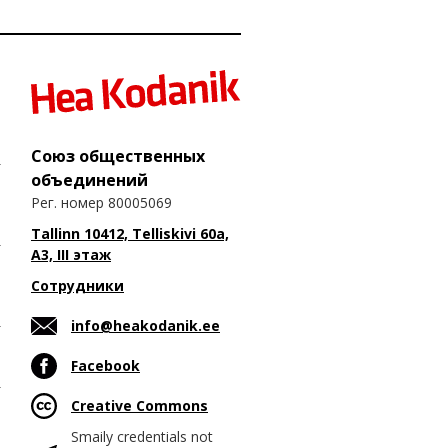
Союз общественных
объединений
Рег. номер 80005069
Tallinn 10412, Telliskivi 60a,
A3, III этаж
Сотрудники
info@heakodanik.ee
Facebook
Creative Commons
Smaily credentials not