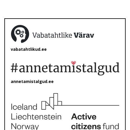
vabatahtlikud.ee
annetamistalgud.ee