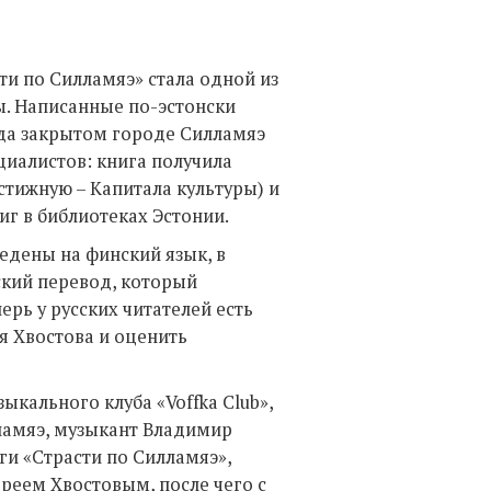
ти по Силламяэ» стала одной из
ы. Написанные по-эстонски
гда закрытом городе Силламяэ
циалистов: книга получила
тижную – Капитала культуры) и
иг в библиотеках Эстонии.
едены на финский язык, в
ский перевод, который
рь у русских читателей есть
я Хвостова и оценить
кального клуба «Voffka Club»,
ламяэ, музыкант Владимир
ги «Страсти по Силламяэ»,
реем Хвостовым, после чего с