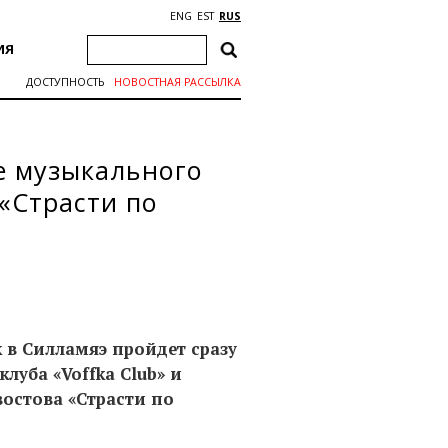
ENG
EST
RUS
ИЯ
ДОСТУПНОСТЬ
НОВОСТНАЯ РАССЫЛКА
е музыкального
 «Страсти по
nk в Силламяэ пройдет сразу
луба «Voffka Club» и
востова «Страсти по