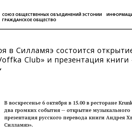
СОЮЗ ОБЩЕСТВЕННЫХ ОБЪЕДИНЕНИЙ ЭСТОНИИ
ИНФОРМАЦ
ГРАЖДАНСКОE ОБЩЕСТВO
ря в Силламяэ состоится открыти
Voffka Club» и презентация книги
яэ»
В воскресенье 6 октября в 15.00 в ресторане Kru
два громких события — открытие музыкального к
презентация русского перевода книги Андрея Х
Силламяэ».