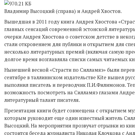
Владимир Высоцкий (справа) и Андрей Хвостов.
Вышедшая в 2011 году книга Андрея Хвостова «Страс
главных сенсаций современной эстонской литератур
очерки Андрея Хвостова о советском детстве в неко
стали откровением для публики и открытием для спе
несколько литературных премий (включая самую прес
долгое время возглавляла списки самых читаемых кн
Нынешней весной «Страсти по Силламяэ» были перев
сентябре в таллиннском издательстве Kite вышел рус
выполнил писатель и переводчик П.И.Филимонов. Тепе
возможность посмотреть на Силламяэ глазами Андре
литературный талант писателя.
Презентация книги будет совмещена с открытием музы
которым руководит еще один известный житель Сил
Высоцкий. На мероприятии прозвучат отрывки из кни
состоится беседа журналиста Николая Клочкова с Анд