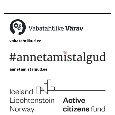
vabatahtlikud.ee
annetamistalgud.ee