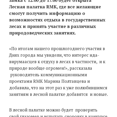
замка с 1
2
.00 до 1
7
.00 будет открыта
Лесная палатка
RMK
, где все желающие
смогут получить информацию о
возможностях отдыха в государственных
лесах и принять участие в различных
природоведческих занятиях.
«По итогам нашего прошлогоднего участия в
Днях города мы увидели, что интерес ида-
вирумаасцев к отдуху в лесах в частности, и к
природе вообще огромен!», рассказала
руководитель коммуникационными
проектами RMK Марина Полтавцева и
добавила, что на этот раз к уже полюбившимся
занятиям в лесной палатке добавятся и новые.
В лесной палатке можно будет проверить
свой глазомер и испытать сноровку в конкурсе