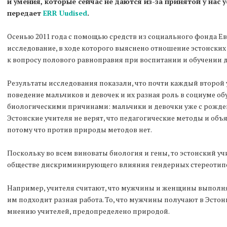
и умения, которые сейчас не даются из-за принятой у нас 
передает
ERR Uudised
.
Осенью 2011 года с помощью средств из социального фонда Е
исследование, в ходе которого выяснено отношение эстонских
к вопросу полового равноправия при воспитании и обучении д
Результаты исследования показали, что почти каждый второй у
поведение мальчиков и девочек и их разная роль в социуме о
биологическими причинами: мальчики и девочки уже с рожден
Эстонские учителя не верят, что педагогические методы и объ
потому что против природы методов нет.
Поскольку во всем виноваты биология и гены, то эстонский учи
обществе дискриминирующего влияния гендерных стереотип
Например, учителя считают, что мужчины и женщины выполня
им подходит разная работа. То, что мужчины получают в Эстон
мнению учителей, предопределено природой.