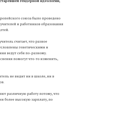
устаревшей гендерной идеологии,
вропейского союза было проведено
 учителей и работников образования
етей.
читель считает, что разное
бусловлены генетическими и
ия ведут себя по-разному.
яснения помогут что-то изменить,
тель не видит ни в школе, ни в
ов.
ют различную работу потому, что
ии более высокую зарплату, по