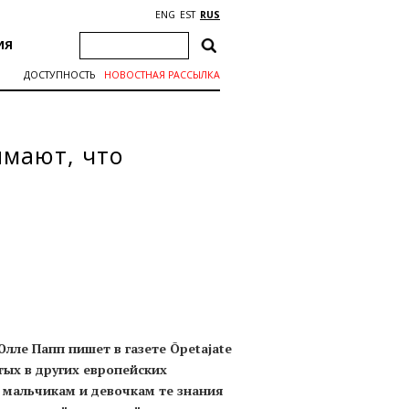
ENG
EST
RUS
ИЯ
ДОСТУПНОСТЬ
НОВОСТНАЯ РАССЫЛКА
имают, что
лле Папп пишет в газете Õpetajate
тых в других европейских
ь мальчикам и девочкам те знания