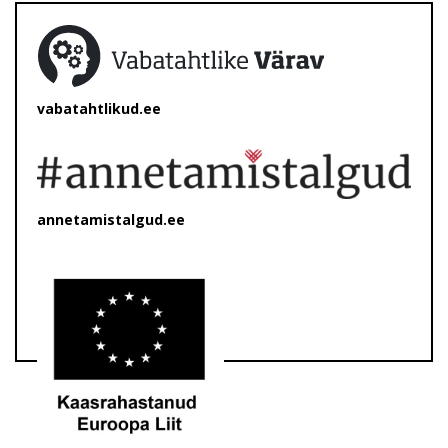
vabatahtlikud.ee
annetamistalgud.ee