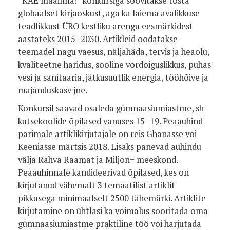
“KAE maailma!” konkursiga soovitakse tõsta
globaalset kirjaoskust, aga ka laiema avalikkuse
teadlikkust ÜRO kestliku arengu eesmärkidest
aastateks 2015–2030. Artikleid oodatakse
teemadel nagu vaesus, näljahäda, tervis ja heaolu,
kvaliteetne haridus, sooline võrdõiguslikkus, puhas
vesi ja sanitaaria, jätkusuutlik energia, tööhõive ja
majanduskasv jne.
Konkursil saavad osaleda gümnaasiumiastme, sh
kutsekoolide õpilased vanuses 15–19. Peaauhind
parimale artiklikirjutajale on reis Ghanasse või
Keeniasse märtsis 2018. Lisaks panevad auhindu
välja Rahva Raamat ja Miljon+ meeskond.
Peaauhinnale kandideerivad õpilased, kes on
kirjutanud vähemalt 3 temaatilist artiklit
pikkusega minimaalselt 2500 tähemärki. Artiklite
kirjutamine on ühtlasi ka võimalus sooritada oma
gümnaasiumiastme praktiline töö või harjutada