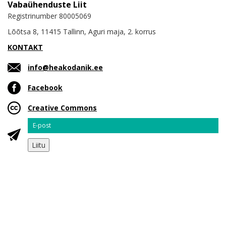
Vabaühenduste Liit
Registrinumber 80005069
Lõõtsa 8, 11415 Tallinn, Aguri maja, 2. korrus
KONTAKT
info@heakodanik.ee
Facebook
Creative Commons
Email
Liitu