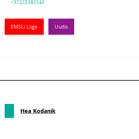
+37253585343
EMSLi Liige
Uudis
Hea Kodanik