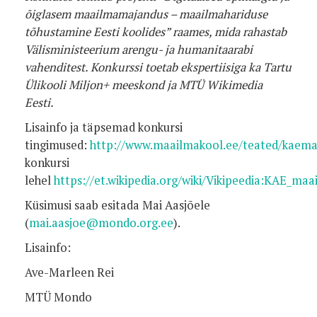
õiglasem maailmamajandus – maailmahariduse
tõhustamine Eesti koolides” raames, mida rahastab
Välisministeerium arengu- ja humanitaarabi
vahenditest. Konkurssi toetab ekspertiisiga ka Tartu
Ülikooli Miljon+ meeskond ja MTÜ Wikimedia
Eesti.
Lisainfo ja täpsemad konkursi
tingimused:
http://www.maailmakool.ee/teated/kaema
konkursi
lehel
https://et.wikipedia.org/wiki/Vikipeedia:KAE_maa
Küsimusi saab esitada Mai Aasjõele
(
mai.aasjoe@mondo.org.ee
).
Lisainfo:
Ave-Marleen Rei
MTÜ Mondo