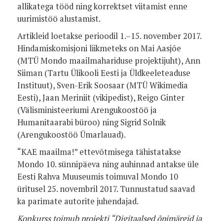
allikatega tööd ning korrektset viitamist enne
uurimistöö alustamist.
Artikleid loetakse perioodil 1.–15. november 2017.
Hindamiskomisjoni liikmeteks on Mai Aasjõe
(MTÜ Mondo maailmahariduse projektijuht), Ann
Siiman (Tartu Ülikooli Eesti ja Üldkeeleteaduse
Instituut), Sven-Erik Soosaar (MTÜ Wikimedia
Eesti),
Jaan Meriniit (vikipedist),
Reigo Ginter
(Välisministeeriumi Arengukoostöö ja
Humanitaarabi büroo) ning Sigrid Solnik
(Arengukoostöö Ümarlauad).
“KAE maailma!” ettevõtmisega tähistatakse
Mondo 10. sünnipäeva ning auhinnad antakse üle
Eesti Rahva Muuseumis toimuval Mondo 10
üritusel 25. novembril 2017. Tunnustatud saavad
ka parimate autorite juhendajad.
Konkurss toimub projekti “Digitaalsed õpimärgid ja