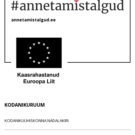
annetamistalgud.ee
KODANIKURUUM
KODANIKUÜHISKONNA NÄDALAKIRI