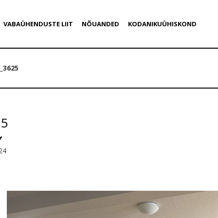
VABAÜHENDUSTE LIIT
NÕUANDED
KODANIKUÜHISKOND
_3625
25
24