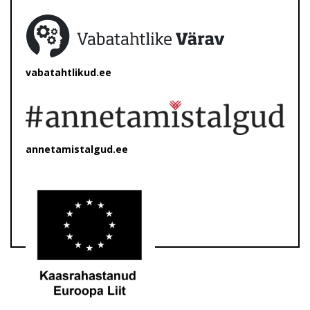
vabatahtlikud.ee
annetamistalgud.ee