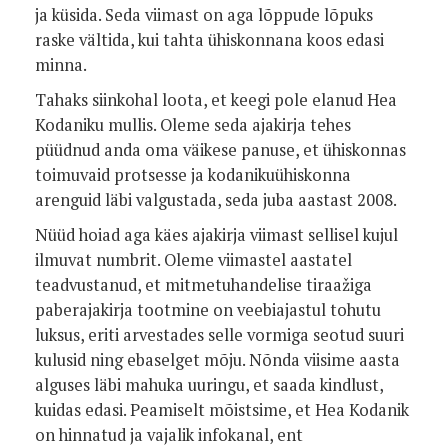
ja küsida. Seda viimast on aga lõppude lõpuks
raske vältida, kui tahta ühiskonnana koos edasi
minna.
Tahaks siinkohal loota, et keegi pole elanud Hea
Kodaniku mullis. Oleme seda ajakirja tehes
püüdnud anda oma väikese panuse, et ühiskonnas
toimuvaid protsesse ja kodanikuühiskonna
arenguid läbi valgustada, seda juba aastast 2008.
Nüüd hoiad aga käes ajakirja viimast sellisel kujul
ilmuvat numbrit. Oleme viimastel aastatel
teadvustanud, et mitmetuhandelise tiraažiga
paberajakirja tootmine on veebiajastul tohutu
luksus, eriti arvestades selle vormiga seotud suuri
kulusid ning ebaselget mõju. Nõnda viisime aasta
alguses läbi mahuka uuringu, et saada kindlust,
kuidas edasi. Peamiselt mõistsime, et Hea Kodanik
on hinnatud ja vajalik infokanal, ent