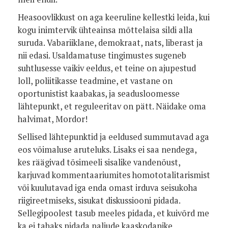
Heasoovlikkust on aga keeruline kellestki leida, kui
kogu inimtervik ühteainsa mõttelaisa sildi alla
suruda. Vabariiklane, demokraat, nats, liberast ja
nii edasi. Usaldamatuse tingimustes sugeneb
suhtlusesse vaikiv eeldus, et teine on ajupestud
loll, poliitikasse teadmine, et vastane on
oportunistist kaabakas, ja seadusloomesse
lähtepunkt, et reguleeritav on pätt. Näidake oma
halvimat, Mordor!
Sellised lähtepunktid ja eeldused summutavad aga
eos võimaluse aruteluks. Lisaks ei saa nendega,
kes räägivad tõsimeeli sisalike vandenõust,
karjuvad kommentaariumites homototalitarismist
või kuulutavad iga enda omast irduva seisukoha
riigireetmiseks, sisukat diskussiooni pidada.
Sellegipoolest tasub meeles pidada, et kuivõrd me
ka ei tahaks pidada paljude kaaskodanike