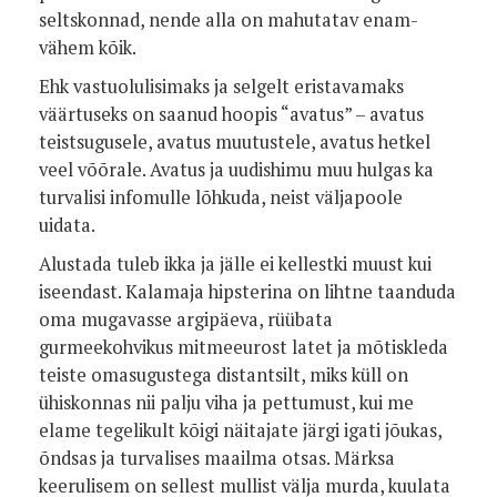
seltskonnad, nende alla on mahutatav enam-
vähem kõik.
Ehk vastuolulisimaks ja selgelt eristavamaks
väärtuseks on saanud hoopis “avatus” – avatus
teistsugusele, avatus muutustele, avatus hetkel
veel võõrale. Avatus ja uudishimu muu hulgas ka
turvalisi infomulle lõhkuda, neist väljapoole
uidata.
Alustada tuleb ikka ja jälle ei kellestki muust kui
iseendast. Kalamaja hipsterina on lihtne taanduda
oma mugavasse argipäeva, rüübata
gurmeekohvikus mitmeeurost latet ja mõtiskleda
teiste omasugustega distantsilt, miks küll on
ühiskonnas nii palju viha ja pettumust, kui me
elame tegelikult kõigi näitajate järgi igati jõukas,
õndsas ja turvalises maailma otsas. Märksa
keerulisem on sellest mullist välja murda, kuulata