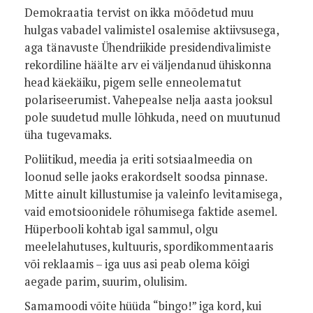
Demokraatia tervist on ikka mõõdetud muu
hulgas vabadel valimistel osalemise aktiivsusega,
aga tänavuste Ühendriikide presidendivalimiste
rekordiline häälte arv ei väljendanud ühiskonna
head käekäiku, pigem selle enneolematut
polariseerumist. Vahepealse nelja aasta jooksul
pole suudetud mulle lõhkuda, need on muutunud
üha tugevamaks.
Poliitikud, meedia ja eriti sotsiaalmeedia on
loonud selle jaoks erakordselt soodsa pinnase.
Mitte ainult killustumise ja valeinfo levitamisega,
vaid emotsioonidele rõhumisega faktide asemel.
Hüperbooli kohtab igal sammul, olgu
meelelahutuses, kultuuris, spordikommentaaris
või reklaamis – iga uus asi peab olema kõigi
aegade parim, suurim, olulisim.
Samamoodi võite hüüda “bingo!” iga kord, kui