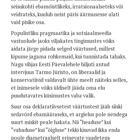
seisukohti ebamõistlikeks, irratsionaalseteks või
veidrateks, kuulub neist päris äärmusesse alati
vaid pisike osa.
Populistliku pragmaatika ja sotsiaalmeedia
vastuolude jaoks viljakates tingimustes võiks
aidata järge pidada selged väärtused, millest
kipume jagama rohkemaid, kui tunnistada tahaks.
Nagu vihjas Eesti Päevalehele hiljuti antud
intervjuus Tarmo Jüristo, on liberaalid ja
konservatiivid valdavalt ühte meelt näiteks selles,
et inimesele võiks üldiselt jääda oma elu
puudutavates küsimustes vaba valik.
Suur osa deklaratiivsetest väärtustest jääb siiski
sedavõrd ebamääraseks, et argielus pole nendega
suurt miskit peale hakata. Nii “headuse” kui
“vabaduse” kui “õigluse” tekki kisuvad ikka enda
poole diametraalselt erinevate vaadetega