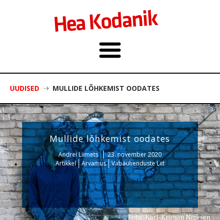
UUDISED
MULLIDE LÕHKEMIST OODATES
Mullide lõhkemist oodates
Andrei Liimets
23. november 2020
Artikkel
Arvamus
Vabaühenduste Liit
Foto: Karl-Kristjan Nigesen