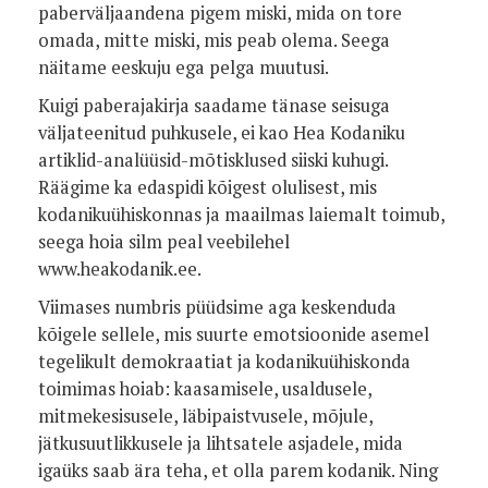
paberväljaandena pigem miski, mida on tore
omada, mitte miski, mis peab olema. Seega
näitame eeskuju ega pelga muutusi.
Kuigi paberajakirja saadame tänase seisuga
väljateenitud puhkusele, ei kao Hea Kodaniku
artiklid-analüüsid-mõtisklused siiski kuhugi.
Räägime ka edaspidi kõigest olulisest, mis
kodanikuühiskonnas ja maailmas laiemalt toimub,
seega hoia silm peal veebilehel
www.heakodanik.ee.
Viimases numbris püüdsime aga keskenduda
kõigele sellele, mis suurte emotsioonide asemel
tegelikult demokraatiat ja kodanikuühiskonda
toimimas hoiab: kaasamisele, usaldusele,
mitmekesisusele, läbipaistvusele, mõjule,
jätkusuutlikkusele ja lihtsatele asjadele, mida
igaüks saab ära teha, et olla parem kodanik. Ning