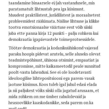
taandamine binaarsele ei/jah vastandusele, mis
paratamatult lihtsustab pea iga küsimust.
Muudest praktilistest, juriidilistest ja moraalsetest
probleemidest rääkimata. Näilise lihtsuse ja klikke
tootva emotsionaalse väärtuse eest võib siiski
juba ette panna kirja 12 punkti – palju rohkem kui
demokraatia igapäevastele toimeprotsessidele.
Töötav demokraatia ja kodanikuühiskond vajavad
paraku hoopis pidevat arutelu, selle aluseks olevat
teadmistepõhisust, ühisosa otsimist, empaatiat ja
kompromisse, mitte kaikameetodil peale sunnitud
poolt-vastu lahendusi. See ei ole loodetavasti
ideoloogilise lähtepositsiooni ega parem-vasak
jaotuse küsimus. Koos tuleb igal juhul edasi elada
ja nii paljukest võiks siiski olla jagatud arusaam, et
mida rohkem on me ümber rahulolevaid ja
heasoovlikke kaaskodanikke, seda parem on ka
meil endil.