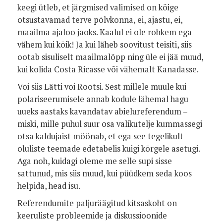
keegi ütleb, et järgmised valimised on kõige
otsustavamad terve põlvkonna, ei, ajastu, ei,
maailma ajaloo jaoks. Kaalul ei ole rohkem ega
vähem kui kõik! Ja kui läheb soovitust teisiti, siis
ootab sisuliselt maailmalõpp ning üle ei jää muud,
kui kolida Costa Ricasse või vähemalt Kanadasse.
Või siis Lätti või Rootsi. Sest millele muule kui
polariseerumisele annab kodule lähemal hagu
uueks aastaks kavandatav abielureferendum –
miski, mille puhul suur osa valikutelje kummassegi
otsa kaldujaist möönab, et ega see tegelikult
oluliste teemade edetabelis kuigi kõrgele asetugi.
Aga noh, kuidagi oleme me selle supi sisse
sattunud, mis siis muud, kui püüdkem seda koos
helpida, head isu.
Referendumite paljuräägitud kitsaskoht on
keeruliste probleemide ja diskussioonide