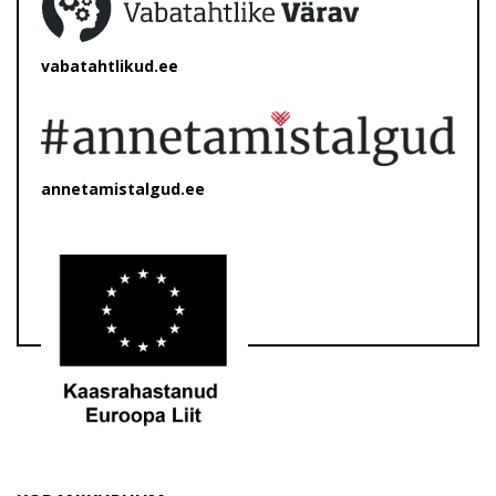
vabatahtlikud.ee
annetamistalgud.ee