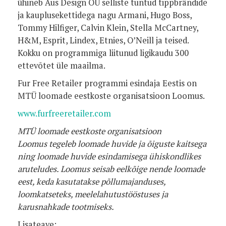
ühineb Aus Design OÜ selliste tuntud tippbrändide
ja kauplusekettidega nagu Armani, Hugo Boss,
Tommy Hilfiger, Calvin Klein, Stella McCartney,
H&M, Esprit, Lindex, Etnies, O’Neill ja teised.
Kokku on programmiga liitunud ligikaudu 300
ettevõtet üle maailma.
Fur Free Retailer programmi esindaja Eestis on
MTÜ loomade eestkoste organisatsioon Loomus.
www.furfreeretailer.com
MTÜ loomade eestkoste organisatsioon
Loomus
tegeleb loomade huvide ja õiguste kaitsega
ning loomade huvide esindamisega ühiskondlikes
aruteludes. Loomus seisab eelkõige nende loomade
eest, keda kasutatakse põllumajanduses,
loomkatseteks, meelelahutustööstuses ja
karusnahkade tootmiseks.
Lisateave: