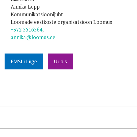
Annika Lepp
Kommunikatsioonijuht
Loomade eestkoste organisatsioon Loomus
+372 5516564
,
annika@loomus.ee
EMSLi Liige
Uudis