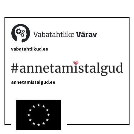
vabatahtlikud.ee
annetamistalgud.ee