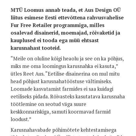
MTÜ Loomus annab teada, et Aus Design OÜ
liitus esimese Eesti ettevõttena rahvusvahelise
Fur Free Retailer programmiga, milles
osalevad disainerid, moemajad, rõivaketid ja
kauplused ei tooda ega müü ehtsast
karusnahast tooteid.
“Meile on oluline kõigi heaolu ja see on ka põhjus,
miks me oma loomingus karusnahka ei kasuta,”
ütles Reet Aus. “Eetilise disainerina on mul mitu
head põhjust karusnahatööstuse vältimiseks.
Loomade kasvatamist farmides ei saa kuidagi
eetiliseks pidada. Rõivasteks kasutatava karusnaha
töötlemine on seotud väga suure
keskkonnariskiga, samuti koormavad farmid
loodust.”
Karusnahavabade põhimõtete kehtestamisega