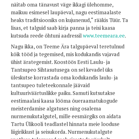
näitab oma tänavust väge ikkagi ülehomme,
maikuu esimesel laupäeval, nagu eestimaalaste
heaks traditsiooniks on kujunenud,“ rääkis Tüür. Ta
lisas, et talguid saab kirja panna ja teisi kaasa
kutsuda reede õhtuni aadressil
www.teemeara.ee
.
Nagu ikka, on Teeme Ära talgupäeval teretulnud
kõik tööd ja tegemised, mis kodukandis vajavad
ühist ärategemist. Koostöös Eesti Laulu- ja
Tantsupeo Sihtasutusega on sel kevadel üks
üleskutse korrastada oma kodukandis laulu- ja
tantsupeo tuleteekonnale jäävaid
kultuuriväärtuslikke paiku. Samuti kutsutakse
eestimaalasi kaasa lööma õueraamatukogude
meisterdamise algatuses ning osalema
nurmenukutalgutel, mille eesmärgiks on aidata
Tartu Ülikooli teadlastel hinnata meie looduse
liigirikkust ja seisukorda. Nurmenukutalgute