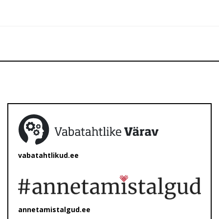
vabatahtlikud.ee
annetamistalgud.ee