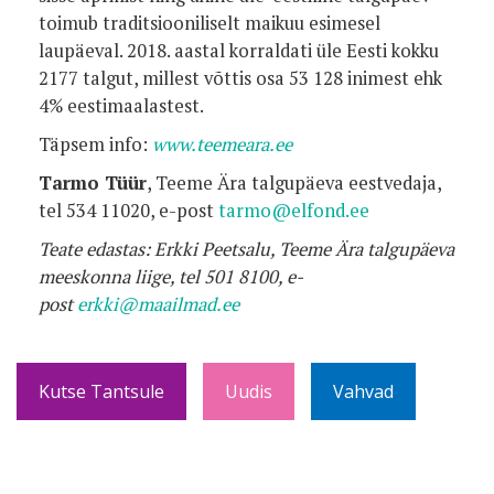
toimub traditsiooniliselt maikuu esimesel
laupäeval. 2018. aastal korraldati üle Eesti kokku
2177 talgut, millest võttis osa 53 128 inimest ehk
4% eestimaalastest.
Täpsem info:
www.teemeara.ee
Tarmo Tüür
, Teeme Ära talgupäeva eestvedaja,
tel 534 11020, e-post
tarmo@elfond.ee
Teate edastas: Erkki Peetsalu, Teeme Ära talgupäeva
meeskonna liige, tel 501 8100, e-
post
erkki@maailmad.ee
Kutse Tantsule
Uudis
Vahvad