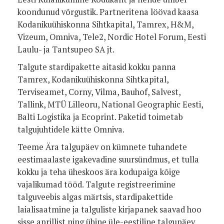
koondunud võrgustik. Partneritena löövad kaasa
Kodanikuühiskonna Sihtkapital, Tamrex, H&M,
Vizeum, Omniva, Tele2, Nordic Hotel Forum, Eesti
Laulu- ja Tantsupeo SA jt.
Talgute stardipakette aitasid kokku panna
Tamrex, Kodanikuühiskonna Sihtkapital,
Terviseamet, Corny, Vilma, Bauhof, Salvest,
Tallink, MTÜ Lilleoru, National Geographic Eesti,
Balti Logistika ja Ecoprint. Paketid toimetab
talgujuhtidele kätte Omniva.
Teeme Ära talgupäev on kümnete tuhandete
eestimaalaste igakevadine suursündmus, et tulla
kokku ja teha üheskoos ära kodupaiga kõige
vajalikumad tööd. Talgute registreerimine
talguveebis algas märtsis, stardipakettide
laialisaatmine ja talguliste kirjapanek saavad hoo
sisse aprillist ning ühine üle-eestiline talgupäev