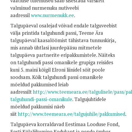
vaatluse tulemused saab sisestada värskelt
valminud nurmenuku nutiveebi
aadressil
www.nurmenukk.ee
.
Talgupäeval osalejad võivad endale talguveebist
välja printida talguhundi passi, Teeme Ära
talgupäeval kaasalöömist tähistava tunnuskirja,
mis annab ühtlasi juurdepääsu mitmetele
talgupäeva partnerite eripakkumistele. Näiteks
on talguhundi passi omanikele grupiga reisides
kuni 5. maini kõigil Elroni liinidel sõit poole
soodsam. Kõik talguhundi passi omanikele
mõeldud pakkumised leiab
aadressilt
http://www.teemeara.ee/talgulisele/pass/p
talguhundi-passi-omanikule
. Talgujuhtidele
mõeldud pakkumisi näeb
siit
http://www.teemeara.ee/talgujuhile/pakkumised
.
Talgupäeva korraldavad Eestimaa Looduse Fond,
Eesti Külaliikumine Kodukant ja nende ümber