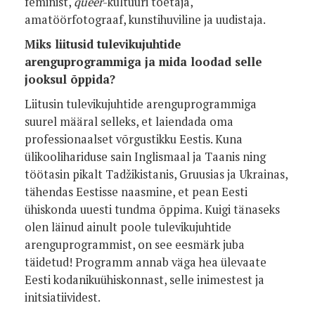
feminist,
queer
-kultuuri toetaja,
amatöörfotograaf, kunstihuviline ja uudistaja.
Miks liitusid tulevikujuhtide
arenguprogrammiga ja mida loodad selle
jooksul õppida?
Liitusin tulevikujuhtide arenguprogrammiga
suurel määral selleks, et laiendada oma
professionaalset võrgustikku Eestis. Kuna
ülikoolihariduse sain Inglismaal ja Taanis ning
töötasin pikalt Tadžikistanis, Gruusias ja Ukrainas,
tähendas Eestisse naasmine, et pean Eesti
ühiskonda uuesti tundma õppima. Kuigi tänaseks
olen läinud ainult poole tulevikujuhtide
arenguprogrammist, on see eesmärk juba
täidetud! Programm annab väga hea ülevaate
Eesti kodanikuühiskonnast, selle inimestest ja
initsiatiividest.