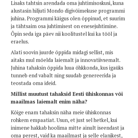
Lisaks tahtsin arendada oma juhtimisoskusi, kuna
alustasin hiljuti Mondo digivõimekuse programmi
juhina. Programmi käigus olen õppinud, et suurim
ja tähtsaim osa juhtimisest on enesejuhtimine.
Õpin seda iga päev nii koolitustel kui ka tööl ja
eraelus.
Alati soovin juurde õppida midagi sellist, mis
aitaks mul mõelda laiemalt ja innovatiivsemalt.
Juhina tahaksin õppida luua õhkkonda, kus igaüks
tunneb end vabalt ning suudab genereerida ja
teostada oma ideid.
Millist muutust tahaksid Eesti ühiskonnas või
maailmas laiemalt enim näha?
Kõige enam tahaksin näha meie ühiskonnas
rohkem empaatiat. Usun, et just sel hetkel, kui
inimene hakkab hoolima mitte ainult iseendast ja
oma perest, vaid ka maailmast ja selle elanikest,