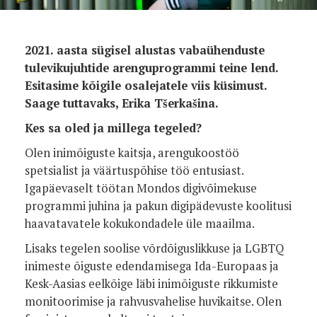
2021. aasta sügisel alustas vabaühenduste
tulevikujuhtide arenguprogrammi teine lend.
Esitasime kõigile osalejatele viis küsimust.
Saage tuttavaks, Erika Tšerkašina.
Kes sa oled ja millega tegeled?
Olen inimõiguste kaitsja, arengukoostöö
spetsialist ja väärtuspõhise töö entusiast.
Igapäevaselt töötan Mondos digivõimekuse
programmi juhina ja pakun digipädevuste koolitusi
haavatavatele kokukondadele üle maailma.
Lisaks tegelen soolise võrdõiguslikkuse ja LGBTQ
inimeste õiguste edendamisega Ida-Europaas ja
Kesk-Aasias eelkõige läbi inimõiguste rikkumiste
monitoorimise ja rahvusvahelise huvikaitse. Olen