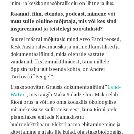
inim- ja keskkonnasõbralik elu on lihtne ja ilus.
Raamat, film, etendus, podcast, inimene või
muu sulle oluline mõjutaja, mis või kes sind
inspireerinud ja teistelegi soovitaksid?
Suurel määral mõjutasid mind Arvo Pärdi teosed,
Kesk-Aasia rahvamuusika ja mitmed kunstilised ja
dokumentaalfilmid, mida olen üle aastate
vaadanud. Üks lemmikfilmidest, tänu millele
õppisin palju uut iseenda kohta, on Andrei
Tarkovski “Peegel”.
Lisaks soovitan Gruusia dokumentaalfilmi “
Land-
Water
“, mis räägib Maka Suladze loo. Maka elab
Rioni orus ja võitleb oma koduküla ökoloogilise
mitmekesisuse säilitamise eest, kuna Rioni jõele
plaanitakse ehitada Namakhvani
hüdroelektrijaam. Elektrijaama ehitaminemine ja
käivitamine ujutaks üle külad, ohustaks bioloogilist