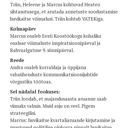
Triin, Heleene ja Marcus kohtuvad Heateo
sihtasutusega, et arutada annetuste soodustamise
huvikaitse võimalusi. Triin kohtub VATEKiga.
Kolmapäev
Marcus osaleb Eesti Koostöökogu kohaliku
osaluse võimaluste inspiratsioonipäeval ja
Rahvaalgatuse 9. sünnipäeval.
Reede
Andra osaleb korraldaja ja õppijana
vabaühenduste kommunikatsioonijuhtide
võrgustiku töötoas.
Sel nädalal fookuses:
Triin loodab, et majandusaasta aruanne saab
viimaks valmis. Muid asju on veel. Pigem
strateegilisi.
Marcus: huvikaitse kvartaliaruande kirjutamine ja
muutunud poliitilise olukorra pinnalt huvikaitse