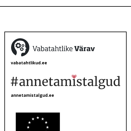
vabatahtlikud.ee
annetamistalgud.ee