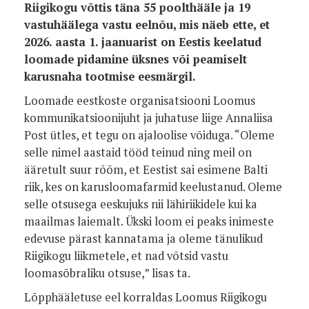
Riigikogu võttis täna 55 poolthääle ja 19
vastuhäälega vastu eelnõu, mis näeb ette, et
2026. aasta 1. jaanuarist on Eestis keelatud
loomade pidamine üksnes või peamiselt
karusnaha tootmise eesmärgil.
Loomade eestkoste organisatsiooni Loomus
kommunikatsioonijuht ja juhatuse liige Annaliisa
Post ütles, et tegu on ajaloolise võiduga. “Oleme
selle nimel aastaid tööd teinud ning meil on
ääretult suur rõõm, et Eestist sai esimene Balti
riik, kes on karusloomafarmid keelustanud. Oleme
selle otsusega eeskujuks nii lähiriikidele kui ka
maailmas laiemalt. Ükski loom ei peaks inimeste
edevuse pärast kannatama ja oleme tänulikud
Riigikogu liikmetele, et nad võtsid vastu
loomasõbraliku otsuse,” lisas ta.
Lõpphääletuse eel korraldas Loomus Riigikogu