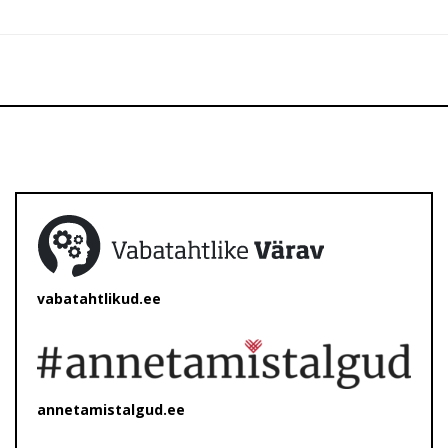
vabatahtlikud.ee
annetamistalgud.ee