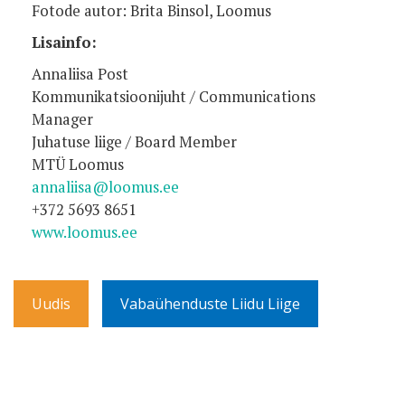
Fotode autor: Brita Binsol, Loomus
Lisainfo:
Annaliisa Post
Kommunikatsioonijuht / Communications
Manager
Juhatuse liige / Board Member
MTÜ Loomus
annaliisa@loomus.ee
+372 5693 8651
www.loomus.ee
Uudis
Vabaühenduste Liidu Liige