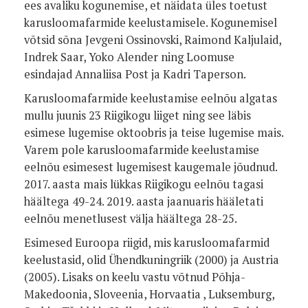
ees avaliku kogunemise, et näidata üles toetust
karusloomafarmide keelustamisele. Kogunemisel
võtsid sõna Jevgeni Ossinovski, Raimond Kaljulaid,
Indrek Saar, Yoko Alender ning Loomuse
esindajad Annaliisa Post ja Kadri Taperson.
Karusloomafarmide keelustamise eelnõu algatas
mullu juunis 23 Riigikogu liiget ning see läbis
esimese lugemise oktoobris ja teise lugemise mais.
Varem pole karusloomafarmide keelustamise
eelnõu esimesest lugemisest kaugemale jõudnud.
2017. aasta mais lükkas Riigikogu eelnõu tagasi
häältega 49-24. 2019. aasta jaanuaris hääletati
eelnõu menetlusest välja häältega 28-25.
Esimesed Euroopa riigid, mis karusloomafarmid
keelustasid, olid Ühendkuningriik (2000) ja Austria
(2005). Lisaks on keelu vastu võtnud Põhja-
Makedoonia, Sloveenia, Horvaatia , Luksemburg,