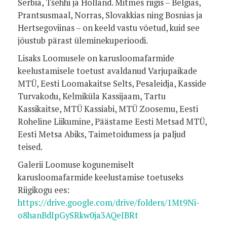
Serbia, Tšehhi ja Holland. Mitmes riigis – Belgias,
Prantsusmaal, Norras, Slovakkias ning Bosnias ja
Hertsegoviinas – on keeld vastu võetud, kuid see
jõustub pärast üleminekuperioodi.
Lisaks Loomusele on karusloomafarmide
keelustamisele toetust avaldanud Varjupaikade
MTÜ, Eesti Loomakaitse Selts, Pesaleidja, Kasside
Turvakodu, Kelmiküla Kassijaam, Tartu
Kassikaitse, MTÜ Kassiabi, MTÜ Zoosemu, Eesti
Roheline Liikumine, Päästame Eesti Metsad MTÜ,
Eesti Metsa Abiks, Taimetoidumess ja paljud
teised.
Galerii Loomuse kogunemiselt
karusloomafarmide keelustamise toetuseks
Riigikogu ees:
https://drive.google.com/drive/folders/1Mt9Ni-
o8hanBdIpGySRkw0ja3AQeIBRt