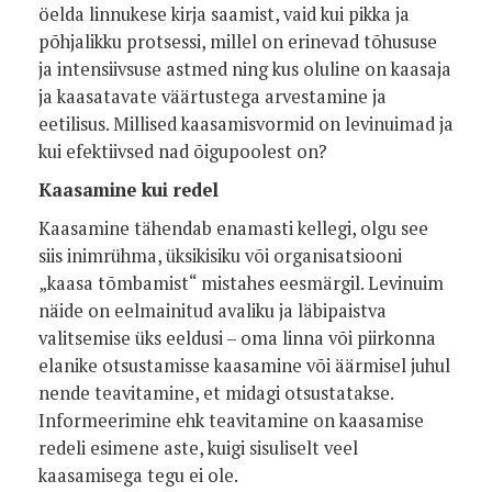
öelda linnukese kirja saamist, vaid kui pikka ja
põhjalikku protsessi, millel on erinevad tõhususe
ja intensiivsuse astmed ning kus oluline on kaasaja
ja kaasatavate väärtustega arvestamine ja
eetilisus. Millised kaasamisvormid on levinuimad ja
kui efektiivsed nad õigupoolest on?
Kaasamine kui redel
Kaasamine tähendab enamasti kellegi, olgu see
siis inimrühma, üksikisiku või organisatsiooni
„kaasa tõmbamist“ mistahes eesmärgil. Levinuim
näide on eelmainitud avaliku ja läbipaistva
valitsemise üks eeldusi – oma linna või piirkonna
elanike otsustamisse kaasamine või äärmisel juhul
nende teavitamine, et midagi otsustatakse.
Informeerimine ehk teavitamine on kaasamise
redeli esimene aste, kuigi sisuliselt veel
kaasamisega tegu ei ole.