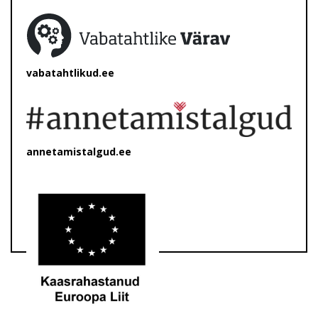
vabatahtlikud.ee
annetamistalgud.ee