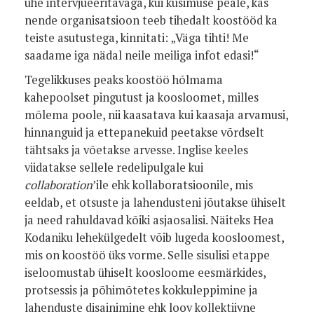
ühe intervjueeritavaga, kui küsimuse peale, kas
nende organisatsioon teeb tihedalt koostööd ka
teiste asutustega, kinnitati: „Väga tihti! Me
saadame iga nädal neile meiliga infot edasi!“
Tegelikkuses peaks koostöö hõlmama
kahepoolset pingutust ja koosloomet, milles
mõlema poole, nii kaasatava kui kaasaja arvamusi,
hinnanguid ja ettepanekuid peetakse võrdselt
tähtsaks ja võetakse arvesse. Inglise keeles
viidatakse sellele redelipulgale kui
collaboration
’ile
ehk kollaboratsioonile, mis
eeldab, et otsuste ja lahendusteni jõutakse ühiselt
ja need rahuldavad kõiki asjaosalisi. Näiteks Hea
Kodaniku lehekülgedelt võib lugeda koosloomest,
mis on koostöö üks vorme. Selle sisulisi etappe
iseloomustab ühiselt koosloome eesmärkides,
protsessis ja põhimõtetes kokkuleppimine ja
lahenduste disainimine ehk loov kollektiivne