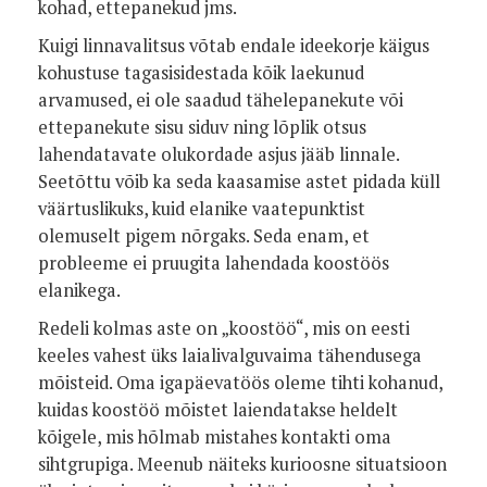
kohad, ettepanekud jms.
Kuigi linnavalitsus võtab endale ideekorje käigus
kohustuse tagasisidestada kõik laekunud
arvamused, ei ole saadud tähelepanekute või
ettepanekute sisu siduv ning lõplik otsus
lahendatavate olukordade asjus jääb linnale.
Seetõttu võib ka seda kaasamise astet pidada küll
väärtuslikuks, kuid elanike vaatepunktist
olemuselt pigem nõrgaks. Seda enam, et
probleeme ei pruugita lahendada koostöös
elanikega.
Redeli kolmas aste on „koostöö“, mis on eesti
keeles vahest üks laialivalguvaima tähendusega
mõisteid. Oma igapäevatöös oleme tihti kohanud,
kuidas koostöö mõistet laiendatakse heldelt
kõigele, mis hõlmab mistahes kontakti oma
sihtgrupiga. Meenub näiteks kurioosne situatsioon