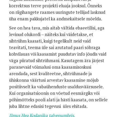
korrektsus terve projekti eluaja jooksul. Õnneks
on riigihangete raames uuringute tellijad lasknud
üha enam pakkujatel ka andmekaitsele mõelda.
See on hea tava, mis aitab vältida ebaeetilisi, aga
levinud olukordi – näiteks kui väidetakse, et
sihtrühm kaasati, kuigi tegelikult neid vaid
teavitati, teema üle sai arutatud paari sõbraga
kohvilauas või kaasamist puudutav info jõudis vaid
väga piiratud sihtrühmani. Kasutagem ära järjest
paranevaid võimalusi oma kaasamisoskusi
arendada, sest kvaliteetne, sihtrühmade ja
ühiskonna väärtusi arvestav kaasamine mõjub
positiivselt ka vabaühenduste usaldusväärsusele.
Kui organisatsioonis on võetud eesmärgiks või
põhimõtteks pooli alati ja hästi kaasata, on sellele
juba lihtne edasisi tegevusi üles ehitada.
Ilmus Hea Kodaniku talvenumbris.