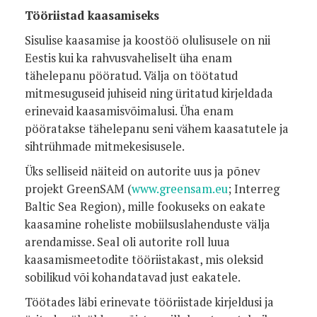
Tööriistad kaasamiseks
Sisulise kaasamise ja koostöö olulisusele on nii
Eestis kui ka rahvusvaheliselt üha enam
tähelepanu pööratud. Välja on töötatud
mitmesuguseid juhiseid ning üritatud kirjeldada
erinevaid kaasamisvõimalusi. Üha enam
pööratakse tähelepanu seni vähem kaasatutele ja
sihtrühmade mitmekesisusele.
Üks selliseid näiteid on autorite uus ja põnev
projekt GreenSAM (
www.greensam.eu
; Interreg
Baltic Sea Region), mille fookuseks on eakate
kaasamine roheliste mobiilsuslahenduste välja
arendamisse. Seal oli autorite roll luua
kaasamismeetodite tööriistakast, mis oleksid
sobilikud või kohandatavad just eakatele.
Töötades läbi erinevate tööriistade kirjeldusi ja