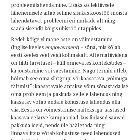
probleemilahendamine. Lisaks kollektiivsele
lähenemisele aitab selline sisukas koostöö mõista
lahendatavat probleemi eri nurkade alt ning
saada sisendit kõigis ühistöö etappides.
Redeli kõige viimane aste on võimestamine
(inglise keeles
empowerment
) – sõna, mis kõlab
eesti keeles veel veidi kohmakalt. Alternatiividena
on tihti tarvitusel – küll erinevates kontekstides –
ka jõustamine või väestamine. Nagu termin ütleb,
hõlmab see oma sihtgrupi või kaasatava „võimuga
täitmist“: kaasatavale antakse võim sõnastada ise
oma probleem ja pakkuda sellele lahendus ning
kaasatav võtab endale kohustuse lahendus ellu
viia. Eestis on võimestamise näiteks iga-aastased
kaasava eelarve kampaaniad, kus linlased saavad
pakkuda ideid, nende üle hääletada ning
linnavalitsus võtab kohustuse need lahendused