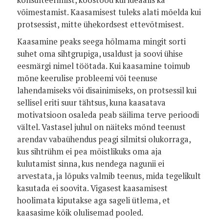
konsulteerimist, koostööd kui ideaalis ka
võimestamist. Kaasamisest tuleks alati mõelda kui
protsessist, mitte ühekordsest ettevõtmisest.
Kaasamine peaks seega hõlmama mingit sorti
suhet oma sihtgrupiga, usaldust ja soovi ühise
eesmärgi nimel töötada. Kui kaasamine toimub
mõne keerulise probleemi või teenuse
lahendamiseks või disainimiseks, on protsessil kui
sellisel eriti suur tähtsus, kuna kaasatava
motivatsioon osaleda peab säilima terve perioodi
vältel. Vastasel juhul on näiteks mõnd teenust
arendav vabaühendus peagi silmitsi olukorraga,
kus sihtrühm ei pea mõistlikuks oma aja
kulutamist sinna, kus nendega nagunii ei
arvestata, ja lõpuks valmib teenus, mida tegelikult
kasutada ei soovita. Vigasest kaasamisest
hoolimata kiputakse aga sageli ütlema, et
kaasasime kõik olulisemad pooled.