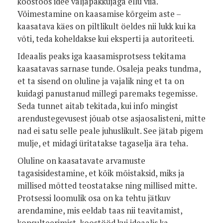
koostöös idee väljapakkujaga ellu viia.
Võimestamine on kaasamise kõrgeim aste –
kaasatava käes on piltlikult öeldes nii lukk kui ka
võti, teda koheldakse kui eksperti ja autoriteeti.
Ideaalis peaks iga kaasamisprotsess tekitama
kaasatavas sarnase tunde. Osaleja peaks tundma,
et ta sisend on oluline ja vajalik ning et ta on
kuidagi panustanud millegi paremaks tegemisse.
Seda tunnet aitab tekitada, kui info mingist
arendustegevusest jõuab otse asjaosalisteni, mitte
nad ei satu selle peale juhuslikult. See jätab pigem
mulje, et midagi üritatakse tagaselja ära teha.
Oluline on kaasatavate arvamuste
tagasisidestamine, et kõik mõistaksid, miks ja
millised mõtted teostatakse ning millised mitte.
Protsessi loomulik osa on ka tehtu jätkuv
arendamine, mis eeldab taas nii teavitamist,