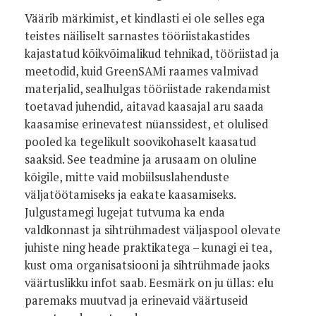
Väärib märkimist, et kindlasti ei ole selles ega
teistes näiliselt sarnastes tööriistakastides
kajastatud kõikvõimalikud tehnikad, tööriistad ja
meetodid, kuid GreenSAMi raames valmivad
materjalid, sealhulgas tööriistade rakendamist
toetavad juhendid
,
aitavad kaasajal aru saada
kaasamise erinevatest nüanssidest, et olulised
pooled ka tegelikult soovikohaselt kaasatud
saaksid. See teadmine ja arusaam on oluline
kõigile, mitte vaid mobiilsuslahenduste
väljatöötamiseks ja eakate kaasamiseks.
Julgustamegi lugejat tutvuma ka enda
valdkonnast ja sihtrühmadest väljaspool olevate
juhiste ning heade praktikatega – kunagi ei tea,
kust oma organisatsiooni ja sihtrühmade jaoks
väärtuslikku infot saab. Eesmärk on ju üllas: elu
paremaks muutvad ja erinevaid väärtuseid