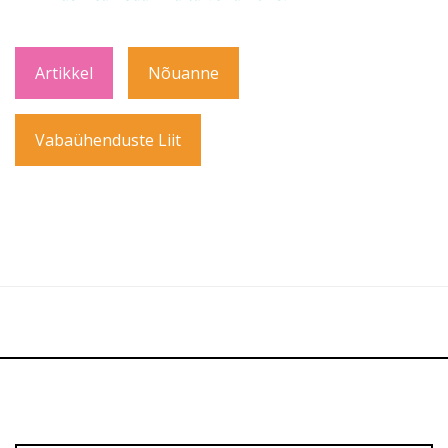
Artikkel
Nõuanne
Vabaühenduste Liit