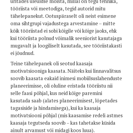
üritades üleüldse mõista, millal on tegu tehnika,
tööriista või meetodiga, tegid autorid mitu
tähelepanekut. Ootuspäraselt oli neist esimene
oma sihtgrupi vajadustega arvestamine – mitte
kõik tööriistad ei sobi kõigile või kõige jaoks, ehk
kui tööriista polnud võimalik seeniorist kasutajaga
mugavalt ja loogiliselt kasutada, see tööriistakasti
ei jõudnud.
Teine tähelepanek oli seotud kaasaja
motivatsiooniga kaasata. Näiteks kui linnavalitsus
soovib kaasata eakaid inimesi mobiilsuslahenduste
planeerimisse, oli oluline eristada tööriistu nii
selle faasi põhjal, kus neid kõige paremini
kasutada saab (alates planeerimisest, lõpetades
tagasiside ja hindamisega), kui ka kaasaja
motivatsiooni põhjal (mis kaasamise redeli astmes
kaasaja tegutseda soovib – kas tahetakse küsida
ainult arvamust või midagi koos luua).