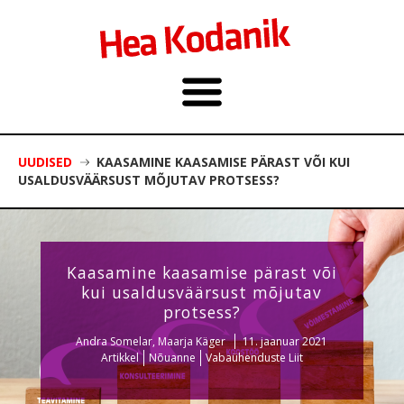
UUDISED
KAASAMINE KAASAMISE PÄRAST VÕI KUI
USALDUSVÄÄRSUST MÕJUTAV PROTSESS?
Kaasamine kaasamise pärast või
kui usaldusväärsust mõjutav
protsess?
Andra Somelar, Maarja Käger
11. jaanuar 2021
Artikkel
Nõuanne
Vabaühenduste Liit