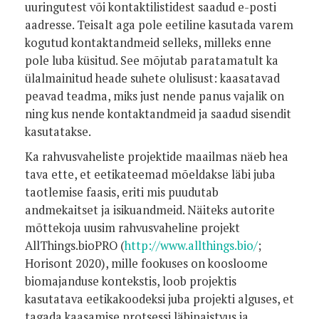
uuringutest või kontaktilistidest saadud e-posti
aadresse. Teisalt aga pole eetiline kasutada varem
kogutud kontaktandmeid selleks, milleks enne
pole luba küsitud. See mõjutab paratamatult ka
ülalmainitud heade suhete olulisust: kaasatavad
peavad teadma, miks just nende panus vajalik on
ning kus nende kontaktandmeid ja saadud sisendit
kasutatakse.
Ka rahvusvaheliste projektide maailmas näeb hea
tava ette, et eetikateemad mõeldakse läbi juba
taotlemise faasis, eriti mis puudutab
andmekaitset ja isikuandmeid. Näiteks autorite
mõttekoja uusim rahvusvaheline projekt
AllThings.bioPRO (
http://www.allthings.bio/
;
Horisont 2020), mille fookuses on koosloome
biomajanduse kontekstis, loob projektis
kasutatava eetikakoodeksi juba projekti alguses, et
tagada kaasamise protsessi läbipaistvus ja