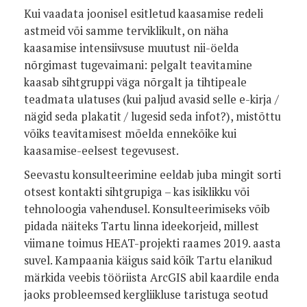
Kui vaadata joonisel esitletud kaasamise redeli
astmeid või samme terviklikult, on näha
kaasamise intensiivsuse muutust nii-öelda
nõrgimast tugevaimani: pelgalt teavitamine
kaasab sihtgruppi väga nõrgalt ja tihtipeale
teadmata ulatuses (kui paljud avasid selle e-kirja /
nägid seda plakatit / lugesid seda infot?), mistõttu
võiks teavitamisest mõelda ennekõike kui
kaasamise-eelsest tegevusest.
Seevastu konsulteerimine eeldab juba mingit sorti
otsest kontakti sihtgrupiga – kas isiklikku või
tehnoloogia vahendusel. Konsulteerimiseks võib
pidada näiteks Tartu linna ideekorjeid, millest
viimane toimus HEAT-projekti raames 2019. aasta
suvel. Kampaania käigus said kõik Tartu elanikud
märkida veebis tööriista ArcGIS abil kaardile enda
jaoks probleemsed kergliikluse taristuga seotud