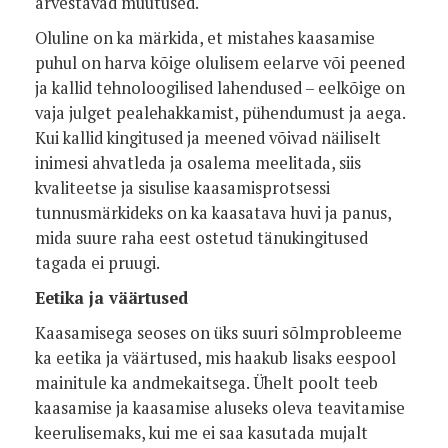
arvestavad muutused.
Oluline on ka märkida, et mistahes kaasamise
puhul on harva kõige olulisem eelarve või peened
ja kallid tehnoloogilised lahendused – eelkõige on
vaja julget pealehakkamist, pühendumust ja aega.
Kui kallid kingitused ja meened võivad näiliselt
inimesi ahvatleda ja osalema meelitada, siis
kvaliteetse ja sisulise kaasamisprotsessi
tunnusmärkideks on ka kaasatava huvi ja panus,
mida suure raha eest ostetud tänukingitused
tagada ei pruugi.
Eetika ja väärtused
Kaasamisega seoses on üks suuri sõlmprobleeme
ka eetika ja väärtused, mis haakub lisaks eespool
mainitule ka andmekaitsega. Ühelt poolt teeb
kaasamise ja kaasamise aluseks oleva teavitamise
keerulisemaks, kui me ei saa kasutada mujalt