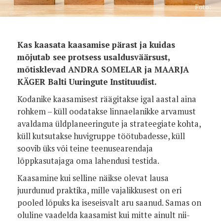
Foto:
Kas kaasata kaasamise pärast ja kuidas
mõjutab see protsess usaldusväärsust,
mõtisklevad ANDRA SOMELAR ja MAARJA
KÄGER Balti Uuringute Instituudist.
Kodanike kaasamisest räägitakse igal aastal aina
rohkem – küll oodatakse linnaelanikke arvamust
avaldama üldplaneeringute ja strateegiate kohta,
küll kutsutakse huvigruppe töötubadesse, küll
soovib üks või teine teenusearendaja
lõppkasutajaga oma lahendusi testida.
Kaasamine kui selline näikse olevat lausa
juurdunud praktika, mille vajalikkusest on eri
pooled lõpuks ka iseseisvalt aru saanud. Samas on
oluline vaadelda kaasamist kui mitte ainult nii-