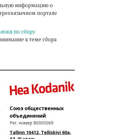
ельную информацию о
 трехъязычном портале
олоки по сбору
 внимание к теме сбора
Союз общественных
объединений
Рег. номер 80005069
Tallinn 10412, Telliskivi 60a,
A3, III этаж