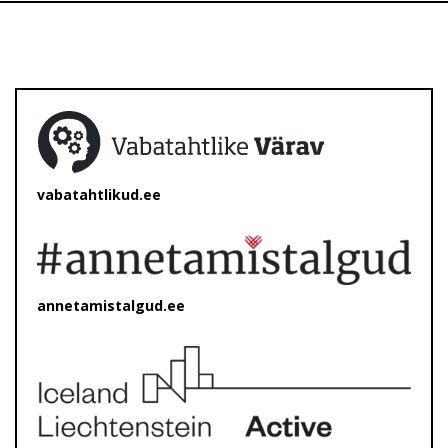
vabatahtlikud.ee
annetamistalgud.ee