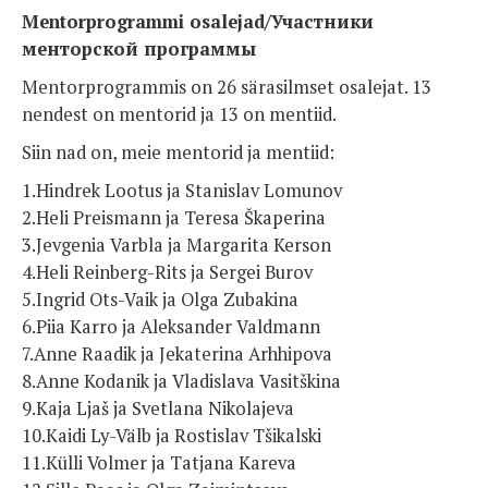
Mentorprogrammi osalejad/Участники
менторской программы
Mentorprogrammis on 26 särasilmset osalejat. 13
nendest on mentorid ja 13 on mentiid.
Siin nad on, meie mentorid ja mentiid:
1.Hindrek Lootus ja Stanislav Lomunov
2.Heli Preismann ja Teresa Škaperina
3.Jevgenia Varbla ja Margarita Kerson
4.Heli Reinberg-Rits ja Sergei Burov
5.Ingrid Ots-Vaik ja Olga Zubakina
6.Piia Karro ja Aleksander Valdmann
7.Anne Raadik ja Jekaterina Arhhipova
8.Anne Kodanik ja Vladislava Vasitškina
9.Kaja Ljaš ja Svetlana Nikolajeva
10.Kaidi Ly-Välb ja Rostislav Tšikalski
11.Külli Volmer ja Tatjana Kareva