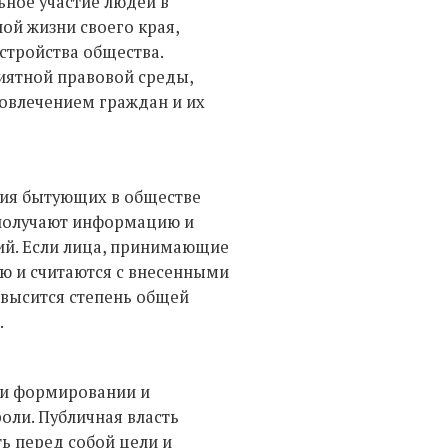
ьное участие людей в
ой жизни своего края,
стройства общества.
иятной правовой среды,
овлечением граждан и их
ия бытующих в обществе
 получают информацию и
й. Если лица, принимающие
ью и считаются с внесенными
овысится степень общей
.
ри формировании и
ли. Публичная власть
ь перед собой цели и