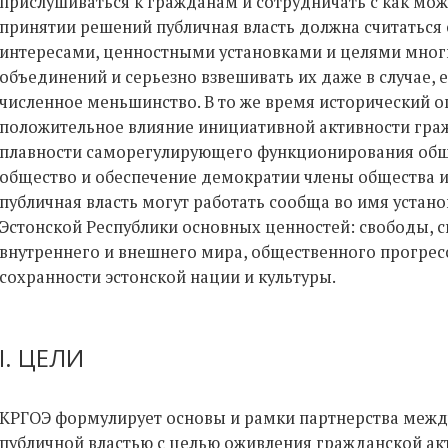
прислушиваться к гражданам и сотрудничать с как мо
принятии решений публичная власть должна считатьс
интересами, ценностными установками и целями многи
объединений и серьезно взвешивать их даже в случае, 
численное меньшинство. В то же время исторический 
положительное влияние инициативной активности граж
плавности саморегулирующего функционирования обще
общество и обеспечение демократии члены общества и
публичная власть могут работать сообща во имя устан
Эстонской Республики основных ценностей: свободы, с
внутреннего и внешнего мира, общественного прогрес
сохранности эстонской нации и культуры.
I. ЦЕЛИ
КРГОЭ формулирует основы и рамки партнерства межд
публичной властью с целью оживления гражданской ак