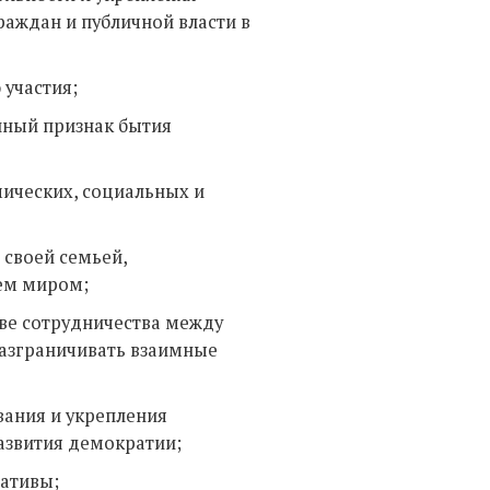
раждан и публичной власти в
участия;
нный признак бытия
мических, социальных и
 своей семьей,
ем миром;
ве сотрудничества между
разграничивать взаимные
вания и укрепления
азвития демократии;
ативы;