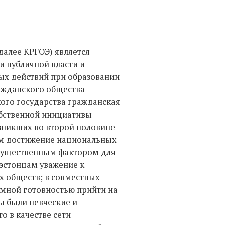
далее КРГОЭ) является
 публичной власти и
ых действий при образовании
ажданского общества
кого государства гражданская
бственной инициативы
зникших во второй половине
ым достижение национальных
о существенным фактором для
 эстонцам уважение к
х обществ; в совместных
имной готовностью прийти на
 были певческие и
о в качестве сети