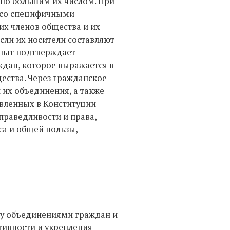
жно большим их числом. При
я со специфичными
х членов общества и их
если их носители составляют
опыт подтверждает
дан, которое выражается в
ства. Через гражданское
 их объединения, а также
овленных в Конституции
праведливости и права,
са и общей пользы,
у объединениями граждан и
тивности и укрепления