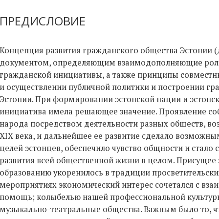
ПРЕДИСЛОВИЕ
Концепция развития гражданского общества Эстонии (
документом, определяющим взаимодополняющие роли
гражданской инициативы, а также принципы совместн
и осуществлении публичной политики и построении гр
Эстонии. При формировании эстонской нации и эстонс
инициатива имела решающее значение. Проявление со
народа посредством деятельности разных обществ, во
XIX века, и дальнейшее ее развитие сделало возможн
целей эстонцев, обеспечило чувство общности и стал
развития всей общественной жизни в целом. Присущее
образованию укоренилось в традиции просветительски
мероприятиях экономический интерес сочетался с вза
помощь; колыбелью нашей профессиональной культуры
музыкально-театральные общества. Важным было то, чт