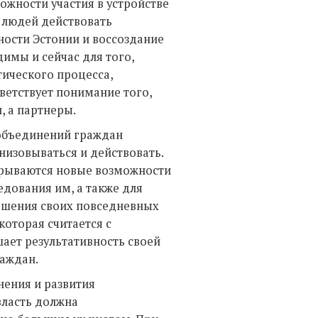
ожности участия в устройстве
 людей действовать
ости Эстонии и воссоздание
имы и сейчас для того,
ического процесса,
етствует понимание того,
, а партнеры.
 объединений граждан
изовываться и действовать.
крываются новые возможности
едования им, а также для
решения своих повседневных
которая считается с
ает результативность своей
раждан.
нения и развития
власть должна