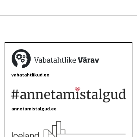
vabatahtlikud.ee
annetamistalgud.ee