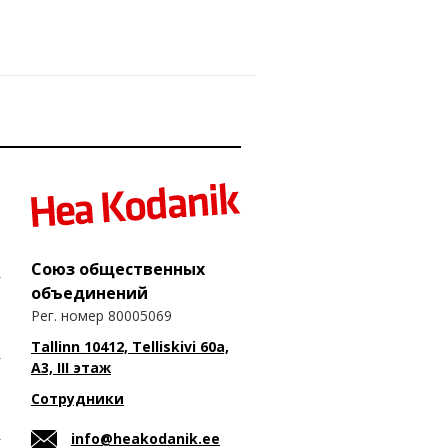
Союз общественных
объединений
Рег. номер 80005069
Tallinn 10412, Telliskivi 60a,
A3, III этаж
Сотрудники
info@heakodanik.ee