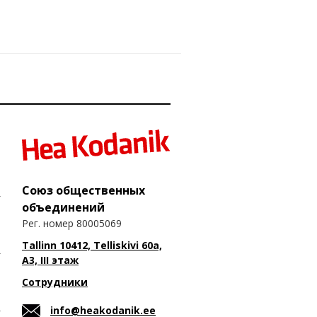
Союз общественных
объединений
Рег. номер 80005069
Tallinn 10412, Telliskivi 60a,
A3, III этаж
Сотрудники
info@heakodanik.ee