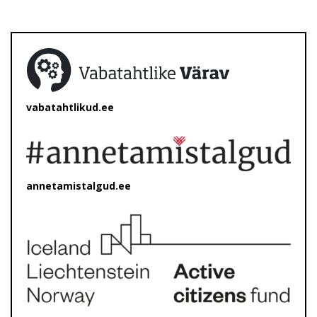
vabatahtlikud.ee
annetamistalgud.ee