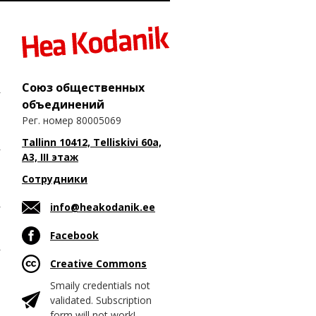
Союз общественных
объединений
Рег. номер 80005069
Tallinn 10412, Telliskivi 60a,
A3, III этаж
Сотрудники
info@heakodanik.ee
Facebook
Creative Commons
Smaily credentials not
validated. Subscription
form will not work!