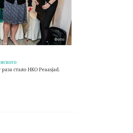
Фото:
анского
раза стало НКО Peaasjad.