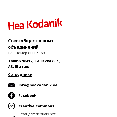
Союз общественных
объединений
Рег. номер 80005069
Tallinn 10412, Telliskivi 60a,
A3, III этаж
Сотрудники
info@heakodanik.ee
Facebook
Creative Commons
Smaily credentials not