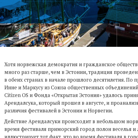
Хотя норвежская демократия и гражданское обществ
много раз старше, чем в Эстонии, традиция проведе
в обеих странах в начале прошлого десятилетия. По 
Инне и Маркусу из Союза общественных объединений 
Citizen OS и Фонда «Открытая Эстония» удалось приня
Арендалсука, который прошел в августе, и проанализи
различия фестивалей в Эстонии и Норвегии.
Действие Арендалсуки происходит в небольшом норв
время фестиваля приморский город полон веселья и
иллюстрирует тот факт, что во время фестиваля в гор