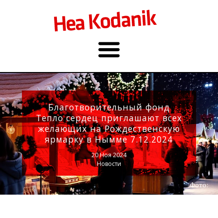
Благотворительный фонд
Тепло сердец приглашают всех
желающих на Рождественскую
ярмарку в Нымме 7.12.2024
20 Ноя 2024
Новости
Фото: